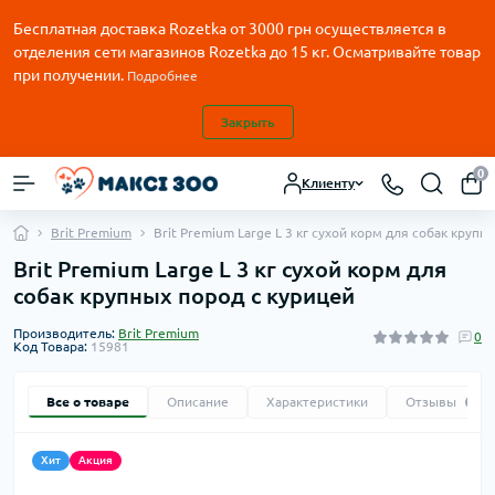
Бесплатная доставка Rozetka от
3000
грн осуществляется в
отделения сети магазинов Rozetka до 15 кг. Осматривайте товар
при получении.
Подробнее
Закрыть
0
Клиенту
Brit Premium
Brit Premium Large L 3 кг сухой корм для собак крупн
Brit Premium Large L 3 кг сухой корм для
собак крупных пород с курицей
Производитель:
Brit Premium
0
Код Товара:
15981
Все о товаре
Описание
Характеристики
Отзывы
0
Хит
Акция