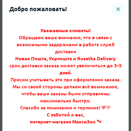
Индейка и лосось как источники легкоусвояемого
Добро пожаловать!
животного белка. Беззерновая рецептура.
Поддержка пищеварения и иммунитета.
Пребиотики и пробиотики для микрофлоры
Уважаемые клиенты!
кишечника. Сбалансированные жирные кислоты
Обращаем ваше внимание, что в связи с
для кожи и шерсти.
возможными задержками в работе служб
доставки
Почему выбирают
Новая Пошта, Укрпошта и Rozetka Delivery
Подходит для кошек с чувствительным ЖКТ и
срок доставки заказа может увеличиться
до 3–5
привередливым аппетитом. Удобно купить корм
дней
.
онлайн. Большая упаковка 7 кг для экономичного
Просим учитывать это при оформлении заказа.
использования. Подходит для регулярного
Мы со своей стороны делаем всё возможное,
кормления.
чтобы ваши заказы были отправлены
максимально быстро.
Спасибо за понимание и терпение! 💙💛
Состав
С заботой о вас,
Индейка (свежее и дегидратированное мясо),
интернет-магазин МаксиЗоо 🐾
лосось, горох, нут, животные жиры, лососевое