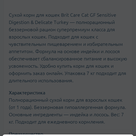
Сухой корм для кошек Brit Care Cat GF Sensitive
Digestion & Delicate Turkey — полнорационный
беззерновой рацион суперпремиум класса для
взрослых кошек. Подходит для кошек с
чувствительным пищеварением и избирательным
аппетитом. Формула на основе индейки и лосося
обеспечивает сбалансированное питание и высокую
усвояемость. Удобно купить корм для кошек и
оформить заказ онлайн. Упаковка 7 кг подходит для
длительного использования.
Характеристика
Полнорационный сухой корм для взрослых кошек
(от 1 года). Беззерновая гипоаллергенная формула.
Основные ингредиенты — индейка и лосось. Вес: 7
кг. Подходит для ежедневного кормления.
Преимущество