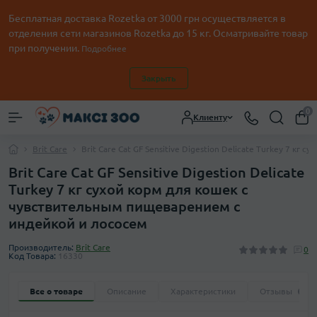
Бесплатная доставка Rozetka от
3000
грн осуществляется в
отделения сети магазинов Rozetka до 15 кг. Осматривайте товар
при получении.
Подробнее
Закрыть
0
Клиенту
Brit Care
Brit Care Cat GF Sensitive Digestion Delicate Turkey 7 к
Brit Care Cat GF Sensitive Digestion Delicate
Turkey 7 кг сухой корм для кошек с
чувствительным пищеварением с
индейкой и лососем
Производитель:
Brit Care
0
Код Товара:
16330
Все о товаре
Описание
Характеристики
Отзывы
0