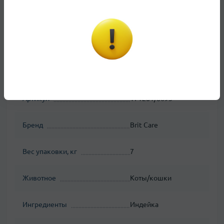
масло, яблочная клетчатка, дрожжи, пребиотики,
витамины и минералы.
Характеристики
Основные характеристики
Артикул
171281/0693
Бренд
Brit Care
Вес упаковки, кг
7
Животное
Коты/кошки
Ингредиенты
Индейка