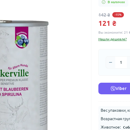
В наличии
142 ₴
-15%
121 ₴
Вы экономите:
21 
Нашли дешевле?
Viber
Вес упаковки, к
Возрастная гру
Животное:
Соб