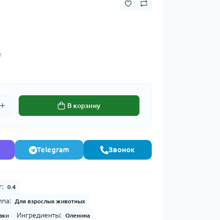
₴
В корзину
Telegram
Звонок
г:
0.4
ппа:
Для взрослых животных
Ингредиенты:
аки
Оленина