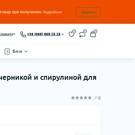
 товар при получении.
Подробнее
Закрыть
0
0
0
Клиенту
+38 (068) 868 25 25
Блог
с черникой и спирулиной для
0