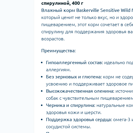
спирулиной, 400 г
Влажный корм Baskerville Sensitive Wild 
который ценит не только вкус, но и здо
пищеварением, этот корм сочетает в себ
спирулину для поддержания здоровья ваш
возрастов.
Преимущества:
Гипоаллергенный состав:
идеально под
аллергиям.
Без зерновых и глютена:
корм не содер
усвоению и поддерживает здоровое п
Высококачественная оленина:
источни
собак с чувствительным пищеварением
Черника и спирулина:
натуральные ко
здоровья кожи и шерсти.
Поддержка здоровья сердца:
омега-3 
сосудистой системы.