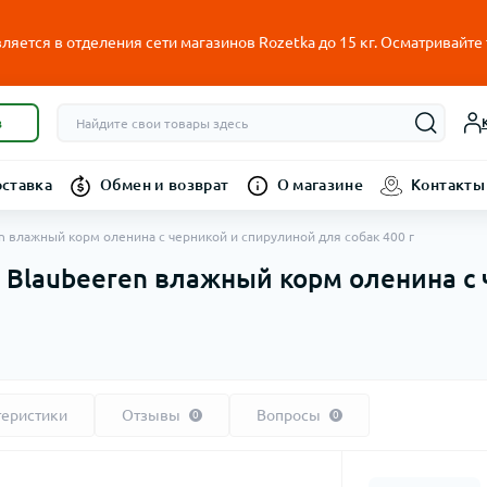
ляется в отделения сети магазинов Rozetka до 15 кг. Осматривайте
в
оставка
Обмен и возврат
О магазине
Контакты
eren влажный корм оленина с черникой и спирулиной для собак 400 г
Mit Blaubeeren влажный корм оленина 
теристики
Отзывы
Вопросы
0
0