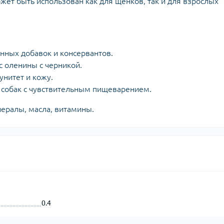
ет быть использован как для щенков, так и для взрослых
нных добавок и консервантов.
с оленины с черникой.
нитет и кожу.
 собак с чувствительным пищеварением.
нералы, масла, витамины.
0.4