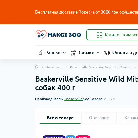
Бесплатная доставка Rozetka от
3000
грн осуществ
Каталог товаро
Кошки
Собаки
Оплата и д
Baskerville
Baskerville Sensitive Wild Mit Blaube
Baskerville Sensitive Wild 
собак 400 г
Производитель:
Baskerville
Код Товара:
22574
Все о товаре
Описание
Харак
Бестселлер
Хит
Акция