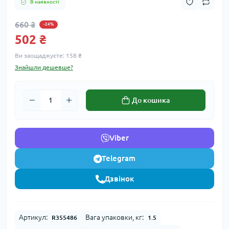
В наявності
660 ₴
-24%
502 ₴
Ви заощаджуєте:
158 ₴
Знайшли дешевше?
До кошика
Viber
Telegram
Дзвінок
Артикул:
Вага упаковки, кг:
R355486
1.5