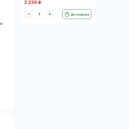
2 239 ₴
До кошика
ня