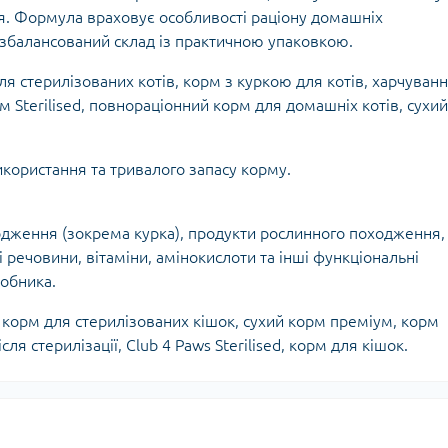
я. Формула враховує особливості раціону домашніх
є збалансований склад із практичною упаковкою.
я стерилізованих котів, корм з куркою для котів, харчуван
рм Sterilised, повнораціонний корм для домашніх котів, сухий
користання та тривалого запасу корму.
ходження (зокрема курка), продукти рослинного походження,
речовини, вітаміни, амінокислоти та інші функціональні
обника.
,
корм для стерилізованих кішок
,
сухий корм преміум
,
корм
сля стерилізації
,
Club 4 Paws Sterilised
,
корм для кішок.