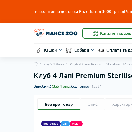
Безкоштовна доставка Rozetka від 3000 грн здійсню
Каталог товарів
Кішки
Собаки
Оплата та д
Клуб 4 Лапи
Клуб 4 Лапи Premium Sterilised 14 к
Клуб 4 Лапі Premium Sterilis
Виробник:
Club 4 paws
Код товару:
15534
Все про товар
Опис
Характер
Бестселер
Хіт
Акція