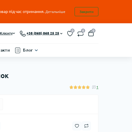
овар під час отримання.
Детальніше
Закрити
0
0
0
Клієнту
+38 (068) 868 25 25
такти
Блог
шок
1