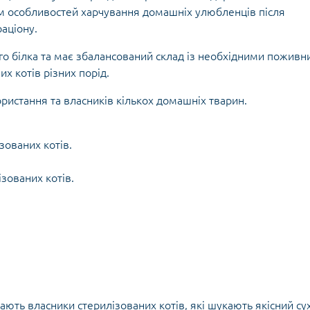
м особливостей харчування домашніх улюбленців після
раціону.
го білка та має збалансований склад із необхідними пожив
х котів різних порід.
ористання та власників кількох домашніх тварин.
зованих котів.
ізованих котів.
рають власники стерилізованих котів, які шукають якісний су