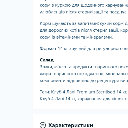
корм з куркою для щоденного харчуванн
улюбленців після стерилізації та поєдну
Корм шукають за запитами: сухий корм дл
для дорослих котів після стерилізації, ко
корм із вітамінами та мінералами.
Формат 14 кг зручний для регулярного ви
Склад
Злаки, м’ясо та продукти тваринного по
жири тваринного походження, мінеральні 
компоненти відповідно до рецептури вир
Теги:
Клуб 4 Лапі Premium Sterilised 14 кг
Клуб 4 Лапі 14 кг
,
харчування для кішок пі
Характеристики