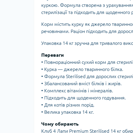
куркою. Формула створена з урахування
стерилізації та підходить для щоденного 
Корм містить курку як джерело тваринно
речовинами. Раціон підходить для доросли
Упаковка 14 кг зручна для тривалого вик
Переваги
• Повнораціонний сухий корм для стерилі
• Курка — джерело тваринного білка.
• Формула Sterilised для дорослих стерил
• Збалансований вміст білків і жирів.
• Комплекс вітамінів і мінералів.
• Підходить для щоденного годування.
• Для котів різних порід.
• Велика упаковка 14 кг.
Чому обирають
Клуб 4 Лапи Premium Sterilised 14 кг оби