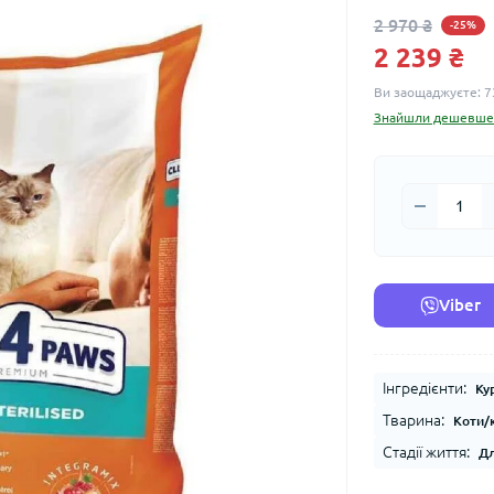
2 970 ₴
-25%
2 239 ₴
Ви заощаджуєте:
7
Знайшли дешевше
Viber
Інгредієнти:
Ку
Тварина:
Коти/
Стадії життя:
Дл