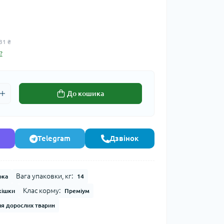
31 ₴
?
До кошика
Telegram
Дзвінок
Вага упаковки, кг:
рка
14
Клас корму:
кішки
Преміум
я дорослих тварин