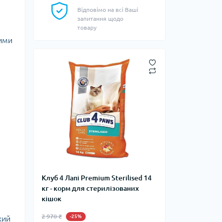
Відповімо на всі Ваші
запитання щодо
товару
ними
Клуб 4 Лапі Premium Sterilised 14
кг - корм для стерилізованих
кішок
2 970 ₴
-25%
хий