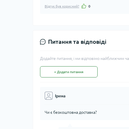
Відгук був корисний?
0
Питання та відповіді
Додайте питання, і ми відповімо найближчим ча
+ Додати питання
Ірина
Чи є безкоштовна доставка?