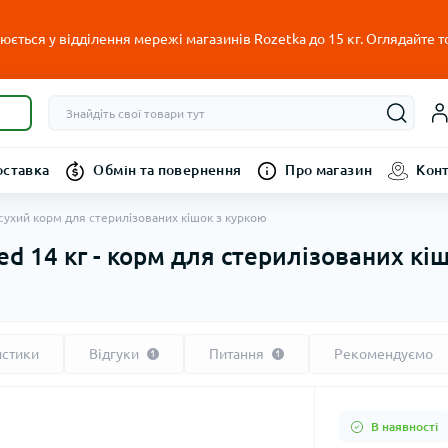
ється у відділення мережі магазинів Rozetka до 15 кг. Оглядайте т
оставка
Обмін та повернення
Про магазин
Кон
г сухий корм для стерилізованих кішок з куркою
ed 14 кг - корм для стерилізованих кі
истики
Відгуки
Питання
Рекомендуємо
1
1
В наявності