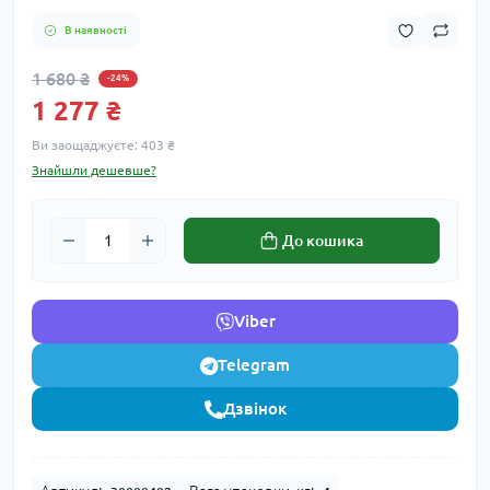
В наявності
1 680 ₴
-24%
1 277 ₴
Ви заощаджуєте:
403 ₴
Знайшли дешевше?
До кошика
Viber
Telegram
Дзвінок