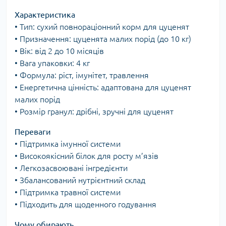
Характеристика
• Тип: сухий повнораціонний корм для цуценят
• Призначення: цуценята малих порід (до 10 кг)
• Вік: від 2 до 10 місяців
• Вага упаковки: 4 кг
• Формула: ріст, імунітет, травлення
• Енергетична цінність: адаптована для цуценят
малих порід
• Розмір гранул: дрібні, зручні для цуценят
Переваги
• Підтримка імунної системи
• Високоякісний білок для росту м’язів
• Легкозасвоювані інгредієнти
• Збалансований нутрієнтний склад
• Підтримка травної системи
• Підходить для щоденного годування
Чому обирають