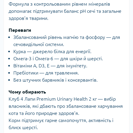
Формула з контрольованим рівнем мінералів
допомагає підтримувати баланс рН сечі та загальне
здоров’я тварини.
Переваги
Збалансований рівень магнію та фосфору — для
сечовидільної системи.
Курка — джерело білка для енергії.
Омега-3 і Омега-6 — для шкіри й шерсті.
Вітаміни A, D3, E — для імунітету.
Пребіотики — для травлення.
Без штучних барвників і консервантів.
Чому обирають
Клуб 4 Лапи Premium Urinary Health 2 кг — вибір
власників, які дбають про збалансоване харчування
кота та його природне здоров’я.
Корм підтримує гарне самопочуття, активність і
блиск шерсті.