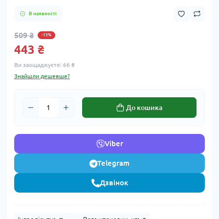
В наявності
509 ₴
-13%
443 ₴
Ви заощаджуєте:
66 ₴
Знайшли дешевше?
До кошика
Viber
Telegram
Дзвінок