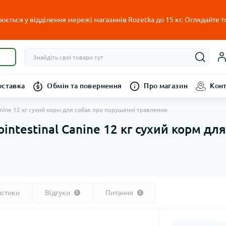
ється у відділення мережі магазинів Rozetka до 15 кг. Оглядайте т
оставка
Обмін та повернення
Про магазин
Кон
 Canine 12 кг сухий корм для собак при порушенні травлення
rointestinal Canine 12 кг сухий корм д
истики
Відгуки
Питання
0
0