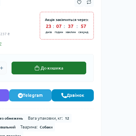
Акція закінчиться через:
23
07
37
57
днів
годин
хвилин
секунд
 237 ₴
?
До кошика
Telegram
Дзвінок
Вага упаковки, кг:
ез обмежень
12
Тварина:
увальний
Собаки
пер-преміум