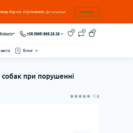
овар під час отримання.
Детальніше
Закрити
0
0
0
Клієнту
+38 (068) 868 25 25
такти
Блог
ля собак при порушенні
0