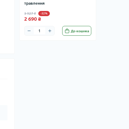
травлення
3 927 ₴
-32%
2 690 ₴
До кошика