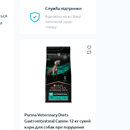
Служба підтримки
ться
Відповімо на всі Ваші
запитання щодо
на
товару
Purina Veterinary Diets
Gastrointestinal Canine 12 кг сухий
корм для собак при порушенні