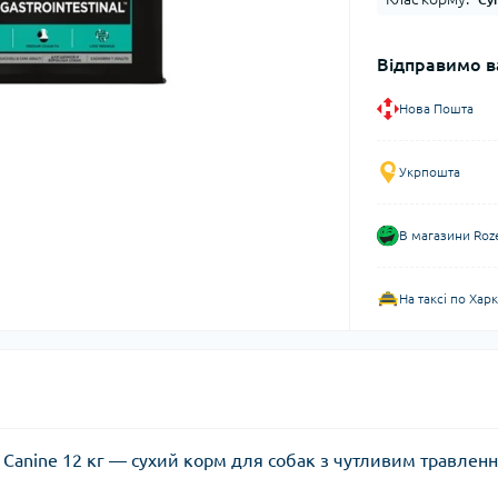
Відправимо в
Нова Пошта
Укрпошта
В магазини Roz
На таксі по Хар
nal Canine 12 кг — сухий корм для собак з чутливим травлен