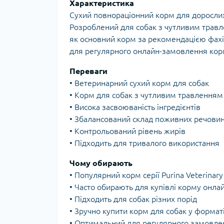
Характеристика
Сухий повнораціонний корм для дорослих 
Розроблений для собак з чутливим трав
як основний корм за рекомендацією фахів
для регулярного онлайн-замовлення кор
Переваги
• Ветеринарний сухий корм для собак
• Корм для собак з чутливим травленням
• Висока засвоюваність інгредієнтів
• Збалансований склад поживних речови
• Контрольований рівень жирів
• Підходить для тривалого використання
Чому обирають
• Популярний корм серії Purina Veterinary
• Часто обирають для купівлі корму онла
• Підходить для собак різних порід
• Зручно купити корм для собак у форматі
• Оптимальний для регулярного замовле