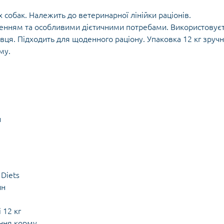
собак. Належить до ветеринарної лінійки раціонів.
ленням та особливими дієтичними потребами. Використовує
ця. Підходить для щоденного раціону. Упаковка 12 кг зруч
му.
н
 Diets
йн
 12 кг
ння корму