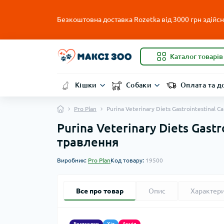
Безкоштовна доставка Rozetka від 3000 грн здійсню
Каталог товарів
Кішки
Собаки
Оплата та д
Pro Plan
Purina Veterinary Diets Gastrointestinal
Purina Veterinary Diets Gast
травлення
Виробник:
Pro Plan
Код товару:
19500
Все про товар
Опис
Характер
Бестселер
Хіт
Акція