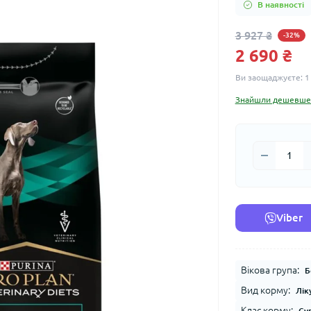
В наявності
3 927 ₴
-32%
2 690 ₴
Ви заощаджуєте:
1
Знайшли дешевше
Viber
Вікова група:
Б
Вид корму:
Лік
Клас корму:
Су