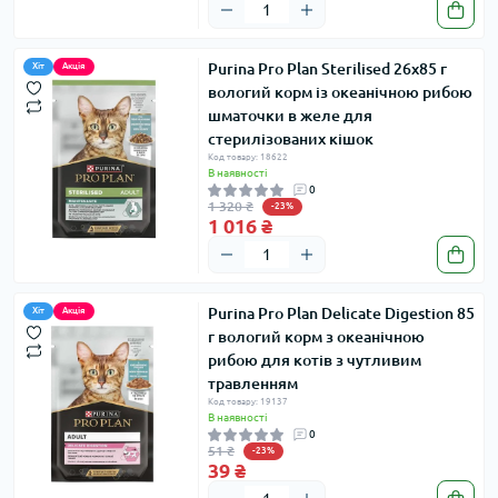
Purina Pro Plan Sterilised 26х85 г
Хіт
Акція
вологий корм із океанічною рибою
шматочки в желе для
стерилізованих кішок
Код товару: 18622
В наявності
0
1 320 ₴
-23%
1 016 ₴
Purina Pro Plan Delicate Digestion 85
Хіт
Акція
г вологий корм з океанічною
рибою для котів з чутливим
травленням
Код товару: 19137
В наявності
0
51 ₴
-23%
39 ₴