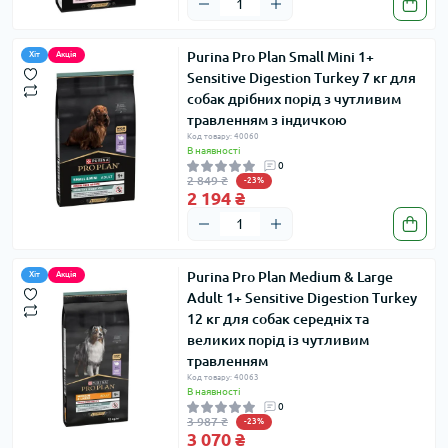
Purina Pro Plan Small Mini 1+
Хіт
Акція
Sensitive Digestion Turkey 7 кг для
собак дрібних порід з чутливим
травленням з індичкою
Код товару: 40060
В наявності
0
2 849 ₴
-23%
2 194 ₴
Purina Pro Plan Medium & Large
Хіт
Акція
Adult 1+ Sensitive Digestion Turkey
12 кг для собак середніх та
великих порід із чутливим
травленням
Код товару: 40063
В наявності
0
3 987 ₴
-23%
3 070 ₴