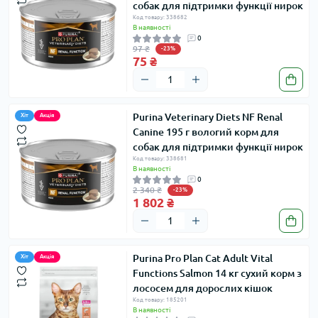
собак для підтримки функції нирок
Код товару: 338682
В наявності
0
97 ₴
-23%
75 ₴
Purina Veterinary Diets NF Renal
Хіт
Акція
Canine 195 г вологий корм для
собак для підтримки функції нирок
Код товару: 338681
В наявності
0
2 340 ₴
-23%
1 802 ₴
Purina Pro Plan Cat Adult Vital
Хіт
Акція
Functions Salmon 14 кг сухий корм з
лососем для дорослих кішок
Код товару: 185201
В наявності