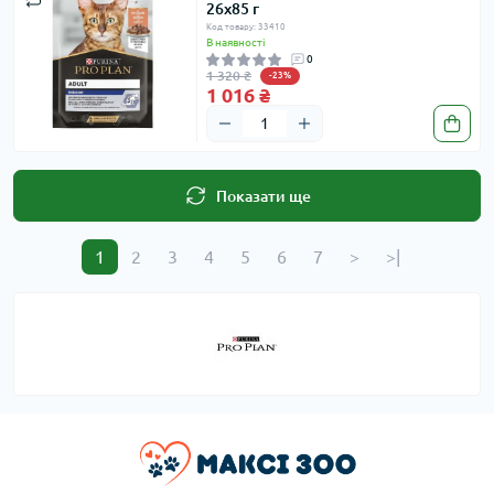
26x85 г
Код товару: 33410
В наявності
0
1 320 ₴
-23%
1 016 ₴
Показати ще
1
2
3
4
5
6
7
>
>|