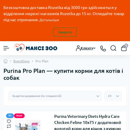
Безкоштовна доставка Rozetka від 3000 грн здійснюється у
відділення мережі магазинів Rozetka до 15 кг. Оглядайте товар
під час отримання.
Детальніше
Закрити
0
Клієнту
Виробник
Pro Plan
Purina Pro Plan — купити корми для котів і
собак
Purina Veterinary Diets Hydra Care
Хіт
Акція
Chicken Feline 10х75 г додатковий
вологий корм для кішок з куркою