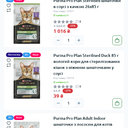
Purina Pro Plan Sterilised шматочки
в соусі з качкою 26x85 г
Код товару: 33421
В наявності
0
1 320 ₴
-23%
1 016 ₴
Purina Pro Plan Sterilised Duck 85 г
Бестселер
Хіт
Акція
вологий корм для стерилізованих
кішок з ніжними шматочками у
соусі
Код товару: 33418
В наявності
0
51 ₴
-23%
39 ₴
Purina Pro Plan Adult Indoor
Хіт
Акція
шматочки з лососем для котів