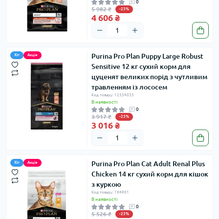
0
5 982 ₴
-23%
4 606 ₴
Purina Pro Plan Puppy Large Robust
Хіт
Акція
Sensitive 12 кг сухий корм для
цуценят великих порід з чутливим
травленням із лососем
Код товару: 12534033
В наявності
0
3 917 ₴
-23%
3 016 ₴
Purina Pro Plan Cat Adult Renal Plus
Хіт
Акція
Chicken 14 кг сухий корм для кішок
з куркою
Код товару: 184901
В наявності
0
5 526 ₴
-23%