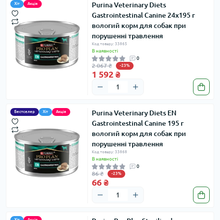
Purina Veterinary Diets
Хіт
Акція
Gastrointestinal Canine 24х195 г
вологий корм для собак при
порушенні травлення
Код товару: 33865
В наявності
0
2 067 ₴
-23%
1 592 ₴
Purina Veterinary Diets EN
Бестселер
Хіт
Акція
Gastrointestinal Canine 195 г
вологий корм для собак при
порушенні травлення
Код товару: 33868
В наявності
0
86 ₴
-23%
66 ₴
Хіт
Акція