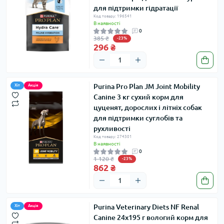
для підтримки гідратації
Код товару: 196541
В наявності
0
385 ₴
-23%
296 ₴
Purina Pro Plan JM Joint Mobility
Хіт
Акція
Canine 3 кг сухий корм для
цуценят, дорослих і літніх собак
для підтримки суглобів та
рухливості
Код товару: 274301
В наявності
0
1 120 ₴
-23%
862 ₴
Purina Veterinary Diets NF Renal
Хіт
Акція
Canine 24x195 г вологий корм для