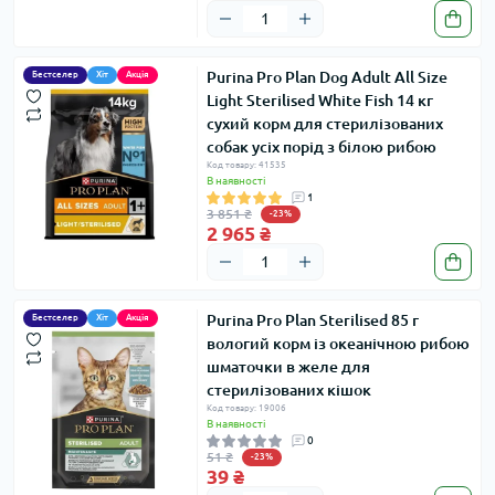
Purina Pro Plan Dog Adult All Size
Бестселер
Хіт
Акція
Light Sterilised White Fish 14 кг
сухий корм для стерилізованих
собак усіх порід з білою рибою
Код товару: 41535
В наявності
1
3 851 ₴
-23%
2 965 ₴
Purina Pro Plan Sterilised 85 г
Бестселер
Хіт
Акція
вологий корм із океанічною рибою
шматочки в желе для
стерилізованих кішок
Код товару: 19006
В наявності
0
51 ₴
-23%
39 ₴