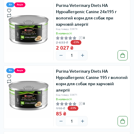
Purina Veterinary Diets HA
Хіт
Акція
Hypoallergenic Canine 24x195 г
вологий корм для собак при
харчовій алергії
Код товару: 33874
В наявності
0
2 633 ₴
-23%
2 027 ₴
Purina Veterinary Diets HA
Хіт
Акція
Hypoallergenic Canine 195 г вологий
корм для собак при харчовій
алергії
Код товару: 33871
В наявності
0
110 ₴
-23%
85 ₴