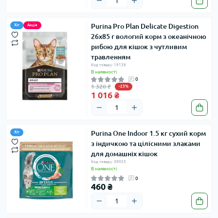
Purina Pro Plan Delicate Digestion
Хіт
Акція
26х85 г вологий корм з океанічною
рибою для кішок з чутливим
травленням
Код товару: 19138
В наявності
0
1 320 ₴
-23%
1 016 ₴
Purina One Indoor 1.5 кг сухий корм
Хіт
з індичкою та цілісними злаками
для домашніх кішок
Код товару: 39033
В наявності
0
460 ₴