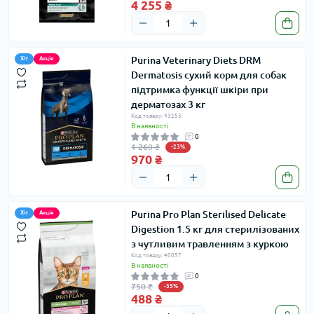
4 255 ₴
Purina Veterinary Diets DRM
Хіт
Акція
Dermatosis сухий корм для собак
підтримка функції шкіри при
дерматозах 3 кг
Код товару: 43253
В наявності
0
1 260 ₴
-23%
970 ₴
Purina Pro Plan Sterilised Delicate
Хіт
Акція
Digestion 1.5 кг для стерилізованих
з чутливим травленням з куркою
Код товару: 40057
В наявності
0
750 ₴
-35%
488 ₴