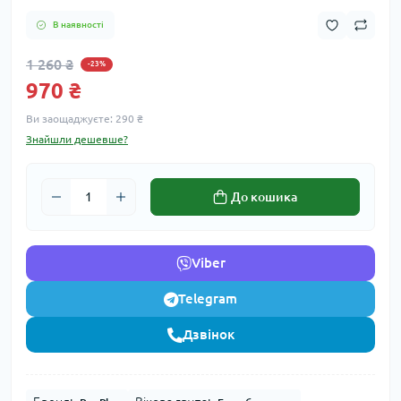
В наявності
1 260 ₴
-23%
970 ₴
Ви заощаджуєте:
290 ₴
Знайшли дешевше?
До кошика
Viber
Telegram
Дзвінок