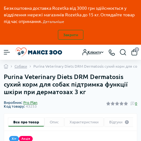
Безкоштовна доставка Rozetka від 3000 грн здійснюється у
відділення мережі магазинів Rozetka до 15 кг. Оглядайте товар
під час отримання.
Детальніше
Закрити
0
Клієнту
Собаки
Purina Veterinary Diets DRM Dermatosis сухий корм для соб
Purina Veterinary Diets DRM Dermatosis
сухий корм для собак підтримка функції
шкіри при дерматозах 3 кг
Виробник:
Pro Plan
0
Код товару:
43253
Все про товар
Опис
Характеристики
Відгуки
0
Хіт
Акція