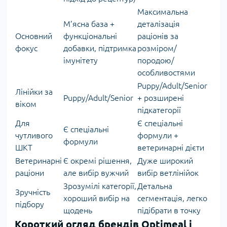
Максимальна
М’ясна база +
деталізація
Основний
функціональні
раціонів за
фокус
добавки, підтримка
розміром/
імунітету
породою/
особливостями
Puppy/Adult/Senior
Лінійки за
Puppy/Adult/Senior
+ розширені
віком
підкатегорії
Для
Є спеціальні
Є спеціальні
чутливого
формули +
формули
ШКТ
ветеринарні дієти
Ветеринарні
Є окремі рішення,
Дуже широкий
раціони
але вибір вужчий
вибір ветлінійок
Зрозумілі категорії,
Детальна
Зручність
хороший вибір на
сегментація, легко
підбору
щодень
підібрати в точку
Короткий огляд брендів Optimeal і