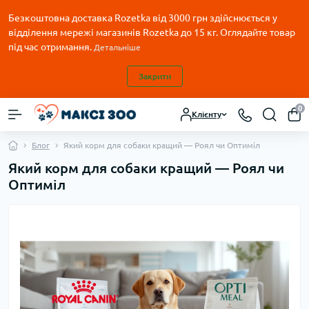
Безкоштовна доставка Rozetka від 3000 грн здійснюється у
відділення мережі магазинів Rozetka до 15 кг. Оглядайте товар
під час отримання.
Детальніше
Закрити
0
Клієнту
Блог
Який корм для собаки кращий — Роял чи Оптиміл
Який корм для собаки кращий — Роял чи
Оптиміл