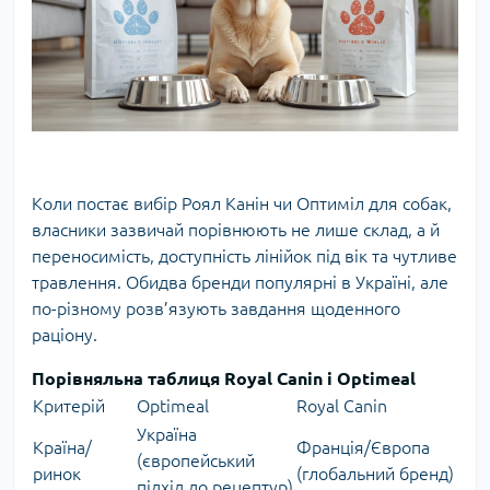
Коли постає вибір Роял Канін чи Оптиміл для собак,
власники зазвичай порівнюють не лише склад, а й
переносимість, доступність лінійок під вік та чутливе
травлення. Обидва бренди популярні в Україні, але
по-різному розв’язують завдання щоденного
раціону.
Порівняльна таблиця Royal Canin і Optimeal
Критерій
Optimeal
Royal Canin
Україна
Країна/
Франція/Європа
(європейський
ринок
(глобальний бренд)
підхід до рецептур)