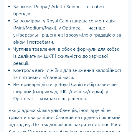
За віком: Puppy / Adult / Senior — є в обох
брендів.
За розміром: у Royal Canin ширша сегментація
(Mini/Medium/Maxi), у Optimeal — частіше
універсальні рішення зі зрозумілою градацією за
віком і потребами.
Чутливе травлення: в обох є формули для собак
із делікатним ШКТ і схильністю до харчової
реакції.
Контроль ваги: лінійки для зниження калорійності
та підтримки м’язової маси.
Ветеринарні дієти: у Royal Canin вибір зазвичай
ширший (наприклад, ШКТ/печінка/нирки), у
Optimeal — компактніші рішення.
Якщо вдома кілька улюбленців, іноді зручніше
тримати два раціони: базовий на щодень і окремий
під задачу. Це теж допомагає закрити питання Роял
Канін чи Оптиміл для собак без різких компромісів.