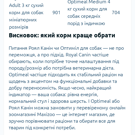
Optimeal Medium 4
Adult 3 кг сухий
кг сухий корм для
корм для собак
901
704
собак середніх
мініатюрних
порід з індичкою
розмірів
Висновок: який корм краще обрати
Питання Роял Канін чи Оптиміл для собак — не про
переможця, а про підхід. Royal Canin частіше
обирають, коли потрібне точне налаштування під
породу/розмір або потрібна ветеринарна дієта.
Optimeal частіше підходить як стабільний раціон на
щодень з акцентом на функціональні добавки та
добру переносимість. Якщо чесно, найкращий
індикатор — ваша собака: рівна енергія,
нормальний стул і здорова шерсть. І Optimeal або
Роял Канін можна замовити у перевіреному онлайн
зоомагазині Maxizoo — це інтернет магазин, де
зручно порівнювати раціони та обирати все для
тварин під конкретні потреби.