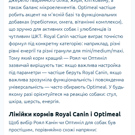
також баланс мікроелементів. Optimeal частіше
робить акцент на м’ясній базі та функціональних
добавках (пребіотики, омега, вітамінні комплекси),
що зручно для активних собак і улюбленців із
чутливим ШКТ. Royal Canin частіше виграє точністю
формул під конкретну категорію: наприклад, різні
рівні енергії та різні гранули для mini/medium/maxi.
Тому який корм кращий — Роял чи Оптиміл
зазвичай вирішують так: якщо важлива настройка
під параметри — частіше беруть Royal Canin, якщо
важлива зрозуміла функціональність і повсякденна
універсальність — часто обирають Optimeal. У будь-
якому разі орієнтуйтеся на реакцію собаки: стул,
шкіра, шерсть, енергія.
Лінійки кормів Royal Canin і Optimeal
Щоб вибір Роял Канін чи Оптиміл для собак був
простішим, порівняймо схожі напрями: