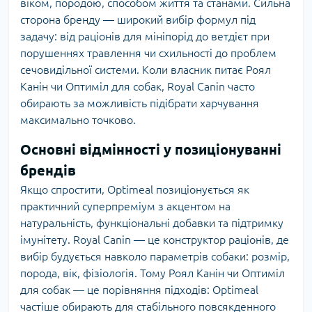
віком, породою, способом життя та станами. Сильна
сторона бренду — широкий вибір формул під
задачу: від раціонів для мініпорід до ветдієт при
порушеннях травлення чи схильності до проблем
сечовидільної системи. Коли власник питає Роял
Канін чи Оптиміл для собак, Royal Canin часто
обирають за можливість підібрати харчування
максимально точково.
Основні відмінності у позиціонуванні
брендів
Якщо спростити, Optimeal позиціонується як
практичний суперпреміум з акцентом на
натуральність, функціональні добавки та підтримку
імунітету. Royal Canin — це конструктор раціонів, де
вибір будується навколо параметрів собаки: розмір,
порода, вік, фізіологія. Тому Роял Канін чи Оптиміл
для собак — це порівняння підходів: Optimeal
частіше обирають для стабільного повсякденного