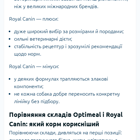
ніж у великих міжнародних брендів.
Royal Canin — плюси:
дуже широкий вибір за розмірами й породами;
сильні ветеринарні дієти;
стабільність рецептур і зрозумілі рекомендації
щодо норм.
Royal Canin — мінуси:
у деяких формулах трапляються злакові
компоненти;
не кожна собака добре переносить конкретну
лінійку без підбору.
Порівняння складів Optimeal і Royal
Canin: який корм корисніший
Порівнюючи склади, дивляться на перші позиції:
джерело тваринного білка, жири, клітковину, а