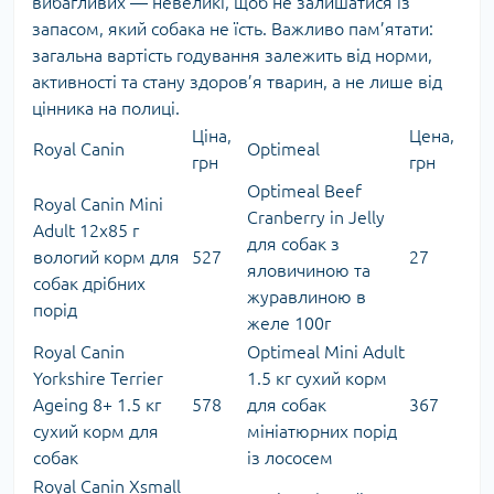
вибагливих — невеликі, щоб не залишатися із
запасом, який собака не їсть. Важливо пам’ятати:
загальна вартість годування залежить від норми,
активності та стану здоров’я тварин, а не лише від
цінника на полиці.
Ціна,
Цена,
Royal Canin
Optimeal
грн
грн
Optimeal Beef
Royal Canin Mini
Cranberry in Jelly
Adult 12х85 г
для собак з
вологий корм для
527
27
яловичиною та
собак дрібних
журавлиною в
порід
желе 100г
Royal Canin
Optimeal Mini Adult
Yorkshire Terrier
1.5 кг сухий корм
Ageing 8+ 1.5 кг
578
для собак
367
сухий корм для
мініатюрних порід
собак
із лососем
Royal Canin Xsmall