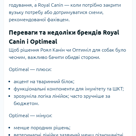
годування, а Royal Canin — коли потрібно закрити
вузьку потребу або дотримуватися схеми,
рекомендованої фахівцем.
Переваги та недоліки брендів Royal
Canin і Optimeal
Щоб рішення Роял Канін чи Оптиміл для собак було
чесним, важливо бачити обидві сторони.
Optimeal — плюси:
акцент на тваринний білок;
функціональні компоненти для імунітету та ШКТ;
зрозуміла логіка лінійок; часто зручніше за
бюджетом.
Optimeal — мінуси:
менше породних рішень;
ветеринарні лінійки зазвичай менш різноманітні,