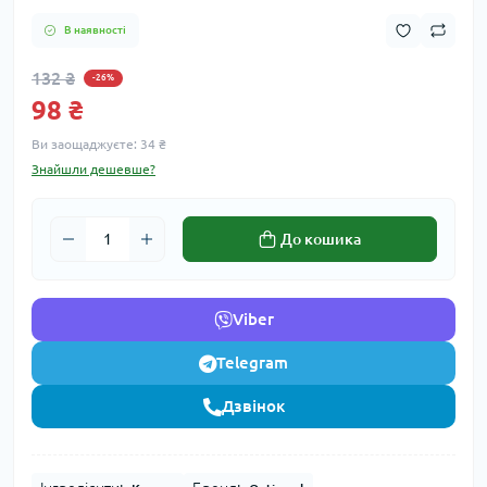
В наявності
132 ₴
-26%
98 ₴
Ви заощаджуєте:
34 ₴
Знайшли дешевше?
До кошика
Viber
Telegram
Дзвінок