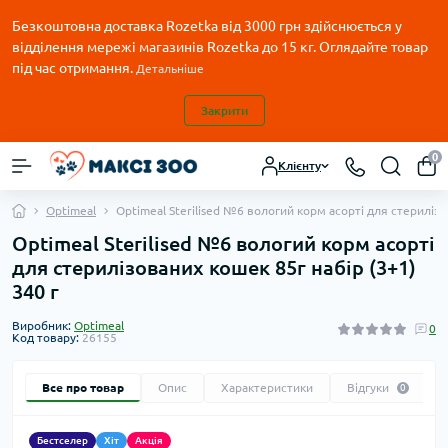
Безкоштовна доставка Rozetka від 3000 грн здійснюється у
відділення мережі магазинів Rozetka до 15 кг. Оглядайте товар
під час отримання.
Детальніше
Закрити
0
Клієнту
Optimeal
Optimeal Sterilised №6 вологий корм асорті для стерилізо
Optimeal Sterilised №6 вологий корм асорті
для стерилізованих кошек 85г набір (3+1)
340 г
Виробник:
Optimeal
0
Код товару:
26155
Все про товар
Опис
Характеристики
Відгуки
0
Бестселер
Хіт
Акція