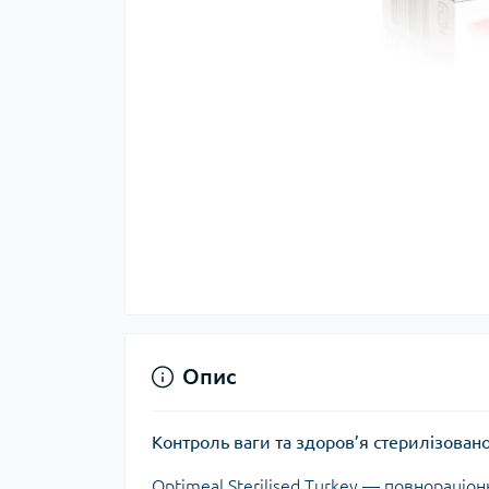
Опис
Контроль ваги та здоров’я стерилізова
Optimeal Sterilised Turkey — повнораціон