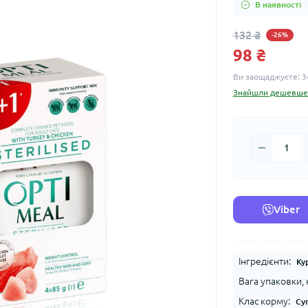
В наявності
132 ₴
-26%
98 ₴
Ви заощаджуєте:
3
Знайшли дешевше
Viber
Інгредієнти:
Ку
Вага упаковки, к
Клас корму:
Су