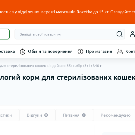
ється у відділення мережі магазинів Rozetka до 15 кг. Оглядайте т
оставка
Обмін та повернення
Про магазин
Кон
 для стерилізованих кошек з індейкою 85г набір (3+1) 340 г
вологий корм для стерилізованих кошек
истики
Відгуки
Питання
Рекомендуємо
0
0