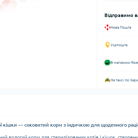
Відправимо в
Нова Пошта
Укрпошта
В магазини Roz
На таксі по Хар
ної кішки — соковитий корм з індичкою для щоденного раці
ний вологий корм для стерилізованих котів і кішок, створен