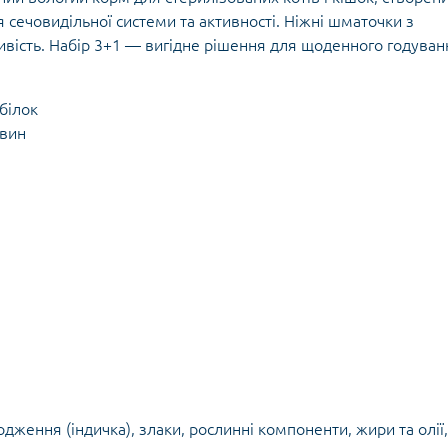
 сечовидільної системи та активності. Ніжні шматочки з
вість. Набір 3+1 — вигідне рішення для щоденного годуван
білок
овин
дження (індичка), злаки, рослинні компоненти, жири та олії,