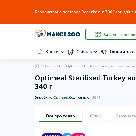
Безкоштовна доставка Rozetka від 3000 грн здійсню
Каталог товарів
Кішки
Собаки
Оплата та д
Optimeal
Optimeal Sterilised Turkey вологий корм
Optimeal Sterilised Turkey 
340 г
Виробник:
Optimeal
Код товару:
15819
Все про товар
Опис
Характер
Бестселер
Хіт
Акція