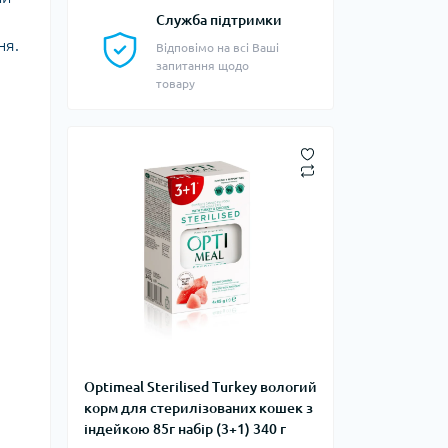
Служба підтримки
ня.
Відповімо на всі Ваші
запитання щодо
товару
Optimeal Sterilised Turkey вологий
корм для стерилізованих кошек з
індейкою 85г набір (3+1) 340 г