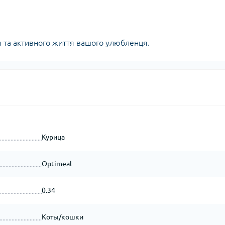
я та активного життя вашого улюбленця.
Курица
Optimeal
0.34
Коты/кошки