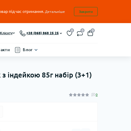
овар під час отримання.
Детальніше
Закрити
0
0
0
Клієнту
+38 (068) 868 25 25
такти
Блог
 з індейкою 85г набір (3+1)
0