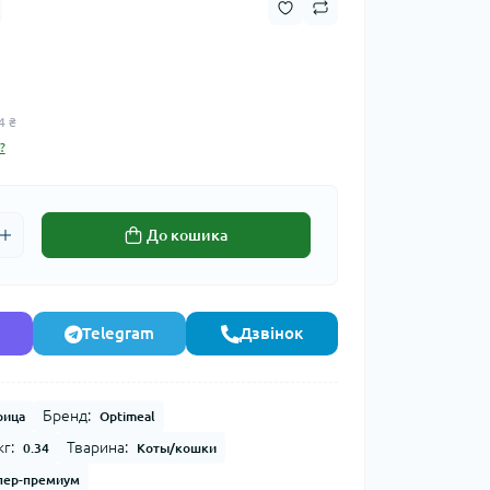
4 ₴
?
До кошика
Telegram
Дзвінок
Бренд:
рица
Optimeal
г:
Тварина:
0.34
Коты/кошки
пер-премиум