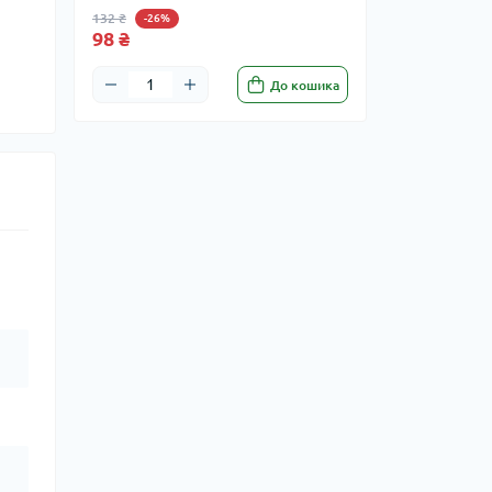
132 ₴
-26%
98 ₴
До кошика