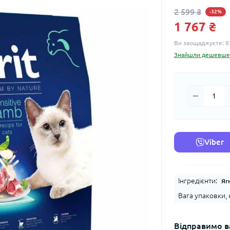
2 599 ₴
-32%
1 767 ₴
Ви заощаджуєте:
8
Знайшли дешевше
Viber
Інгредієнти:
Яг
Вага упаковки, к
Відправимо в