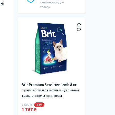
запитання щодо
ні
товару
Brit Premium Sensitive Lamb 8 кг
сухий корм для котів з чутливим
травленням з ягнятком
2 599 ₴
-32%
1 767 ₴