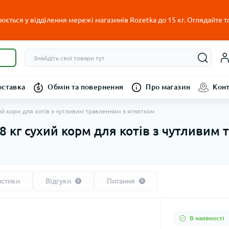
ється у відділення мережі магазинів Rozetka до 15 кг. Оглядайте т
оставка
Обмін та повернення
Про магазин
Кон
ухий корм для котів з чутливим травленням з ягнятком
 8 кг сухий корм для котів з чутливим
истики
Відгуки
Питання
0
0
В наявності