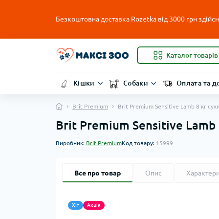
Безкоштовна доставка Rozetka від 3000 грн здійсню
Каталог товарів
Кішки
Собаки
Оплата та д
Brit Premium
Brit Premium Sensitive Lamb 8 кг с
Brit Premium Sensitive Lamb
Виробник:
Brit Premium
Код товару:
15999
Все про товар
Опис
Характер
Хіт
Акція