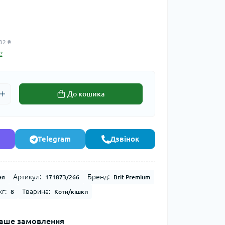
32 ₴
?
До кошика
Telegram
Дзвінок
Артикул:
Бренд:
ня
171873/266
Brit Premium
г:
Тварина:
8
Коти/кішки
аше замовлення