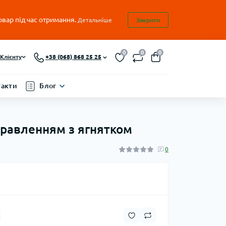
овар під час отримання.
Детальніше
Закрити
0
0
0
Клієнту
+38 (068) 868 25 25
такти
Блог
 травленням з ягнятком
0