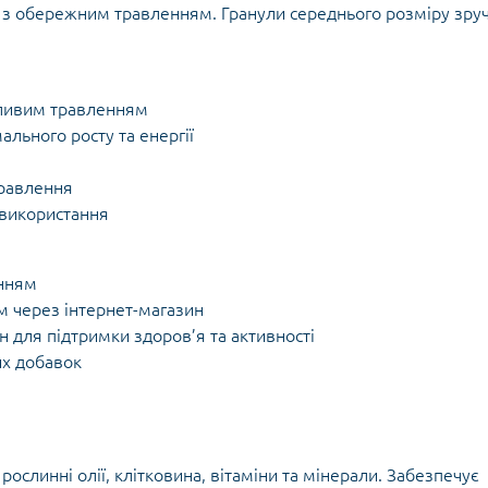
 з обережним травленням. Гранули середнього розміру зруч
тливим травленням
ального росту та енергії
травлення
 використання
енням
м через інтернет-магазин
 для підтримки здоров’я та активності
их добавок
рослинні олії, клітковина, вітаміни та мінерали. Забезпечує