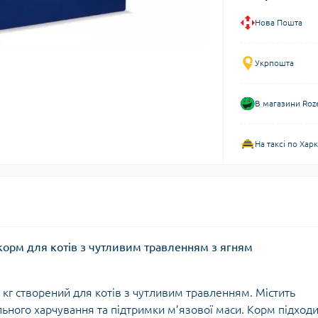
Нова Пошта
Укрпошта
В магазини Roz
На таксі по Хар
й корм для котів з чутливим травленням з ягням
 кг створений для котів з чутливим травленням. Містить
льного харчування та підтримки м’язової маси. Корм підход