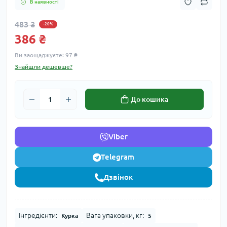
В наявності
483 ₴
-20%
386 ₴
Ви заощаджуєте:
97 ₴
Знайшли дешевше?
До кошика
Viber
Telegram
Дзвінок
Інгредієнти:
Вага упаковки, кг:
Курка
5