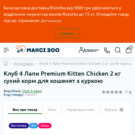
Безкоштовна доставка Rozetka від 3000 грн здійснюється у
відділення мережі магазинів Rozetka до 15 кг. Оглядайте товар
під час отримання.
Детальніше
Закрити
0
Клієнту
Коти/кішки
Клуб 4 Лапи Premium Kitten Chicken 2 кг сухий корм д
Клуб 4 Лапи Premium Kitten Chicken 2 кг
сухий корм для кошенят з куркою
Виробник:
Club 4 paws
0
Код товару:
156641
Все про товар
Опис
Характеристики
Відгуки
0
Бестселер
Хіт
Акція