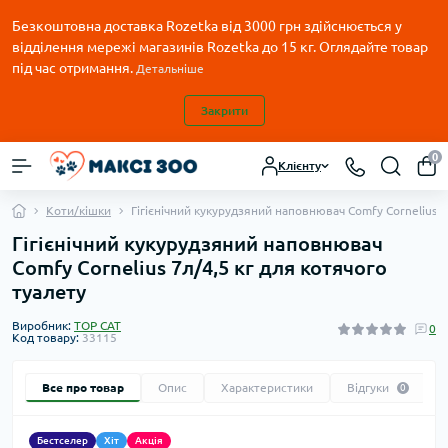
Безкоштовна доставка Rozetka від 3000 грн здійснюється у
відділення мережі магазинів Rozetka до 15 кг. Оглядайте товар
під час отримання.
Детальніше
Закрити
0
Клієнту
Коти/кішки
Гігієнічний кукурудзяний наповнювач Comfy Cornelius 7
Гігієнічний кукурудзяний наповнювач
Comfy Cornelius 7л/4,5 кг для котячого
туалету
Виробник:
TOP CAT
0
Код товару:
33115
Все про товар
Опис
Характеристики
Відгуки
0
Бестселер
Хіт
Акція