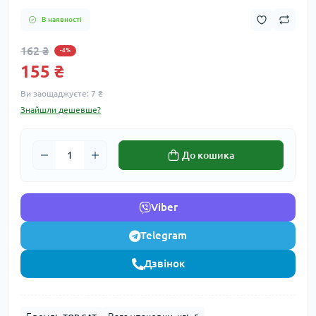
В наявності
162 ₴
-4%
155 ₴
Ви заощаджуєте:
7 ₴
Знайшли дешевше?
До кошика
Viber
Telegram
Дзвінок