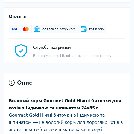
Оплата
оплата за рахунком
готівкою
Служба підтримки
Відповімо на всі Ваші запитання щодо товару
Опис
Вологий корм Gourmet Gold Ніжні биточки для
котів з індичкою та шпинатом 24×85 г
Gourmet Gold Ніжні биточки з індичкою та
шпинатом
— це вологий корм для дорослих котів з
апетитними м’ясними шматочками в соусі.