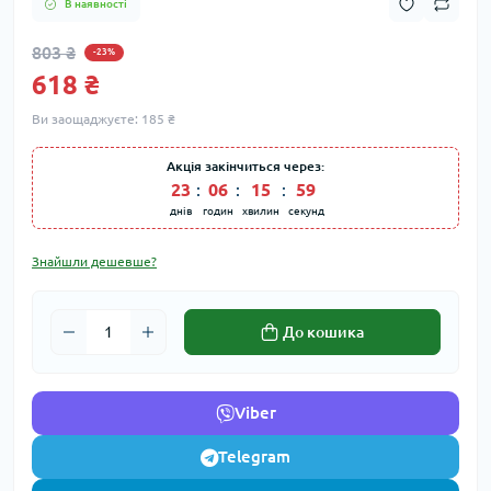
В наявності
803 ₴
-23%
618 ₴
Ви заощаджуєте:
185 ₴
Акція закінчиться через:
23
:
06
:
15
:
59
днів
годин
хвилин
секунд
Знайшли дешевше?
До кошика
Viber
Telegram