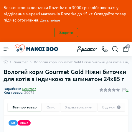
Безкоштовна доставка Rozetka від 3000 грн здійснюється у
відділення мережі магазинів Rozetka до 15 кг. Оглядайте товар
під час отримання.
Детальніше
Закрити
0
Клієнту
Gourmet
Вологий корм Gourmet Gold Ніжні биточки для котів з ін
Вологий корм Gourmet Gold Ніжні биточки
для котів з індичкою та шпинатом 24x85 г
Виробник:
Gourmet
0
Код товару:
20072
Все про товар
Опис
Характеристики
Відгуки
0
Хіт
Акція