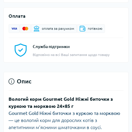
Оплата
оплата за рахунком
готівкою
Служба підтримки
Відповімо на всі Ваші запитання щодо товару
Опис
Вологий корм Gourmet Gold Ніжні биточки з
куркою та морквою 24×85 г
Gourmet Gold Ніжні биточки з куркою та морквою
— це вологий корм для дорослих котів з
апетитними м’ясними шматочками в соусі.