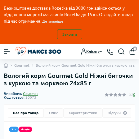
Безкоштовна доставка Rozetka від 3000 грн здійснюється у
відділення мережі магазинів Rozetka до 15 кг. Оглядайте товар
під час отримання.
Детальніше
Закрити
0
Клієнту
Gourmet
Вологий корм Gourmet Gold Ніжні биточки з куркою та мо
Вологий корм Gourmet Gold Ніжні биточки
з куркою та морквою 24x85 г
Виробник:
Gourmet
0
Код товару:
20073
Все про товар
Опис
Характеристики
Відгуки
0
Хіт
Акція