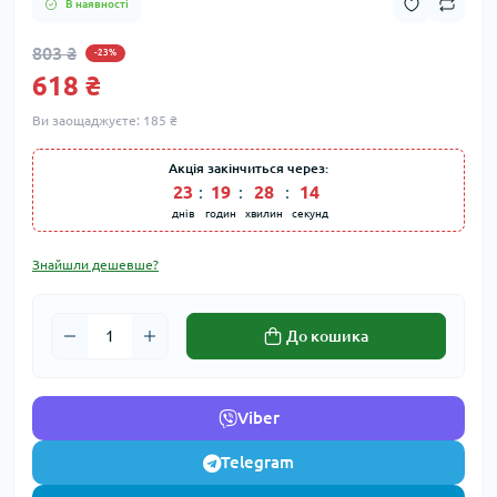
В наявності
803 ₴
-23%
618 ₴
Ви заощаджуєте:
185 ₴
Акція закінчиться через:
23
:
19
:
28
:
14
днів
годин
хвилин
секунд
Знайшли дешевше?
До кошика
Viber
Telegram