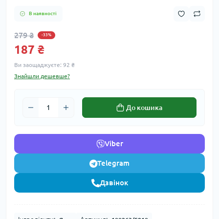
В наявності
279 ₴
-33%
187 ₴
Ви заощаджуєте:
92 ₴
Знайшли дешевше?
До кошика
Viber
Telegram
Дзвінок