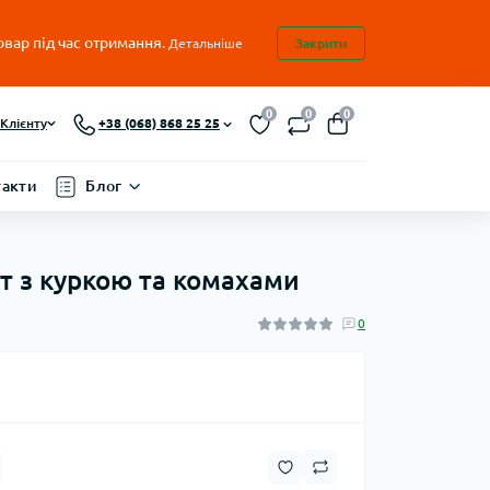
овар під час отримання.
Детальніше
Закрити
0
0
0
Клієнту
+38 (068) 868 25 25
такти
Блог
ят з куркою та комахами
0