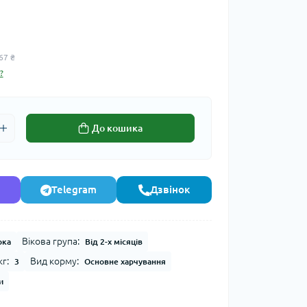
67 ₴
?
До кошика
Telegram
Дзвінок
Вікова група:
рка
Від 2-х місяців
г:
Вид корму:
3
Основне харчування
и