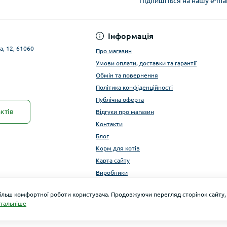
Підпишіться на нашу e-ma
Публічна оферта
Інформація
а, 12, 61060
Про магазин
Умови оплати, доставки та гарантії
Обмін та повернення
Політика конфіденційності
Публічна оферта
ктів
Відгуки про магазин
Контакти
Блог
Корм для котів
Карта сайту
Виробники
більш комфортної роботи користувача. Продовжуючи перегляд сторінок сайту,
тальніше