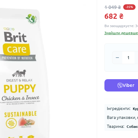
1 049 ₴
-35%
682 ₴
Ви заощаджуєте:
3
Знайшли дешевше
Viber
Інгредієнти:
Ку
Вага упаковки, к
Тварина:
Собак