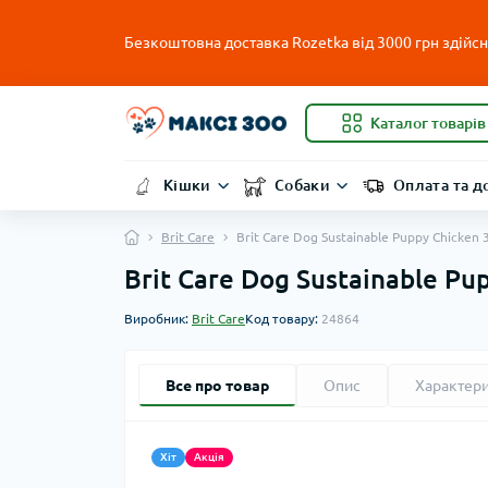
Безкоштовна доставка Rozetka від 3000 грн здійсню
Каталог товарів
Кішки
Собаки
Оплата та д
Brit Care
Brit Care Dog Sustainable Puppy Chicken
Brit Care Dog Sustainable P
Виробник:
Brit Care
Код товару:
24864
Все про товар
Опис
Характер
Хіт
Акція