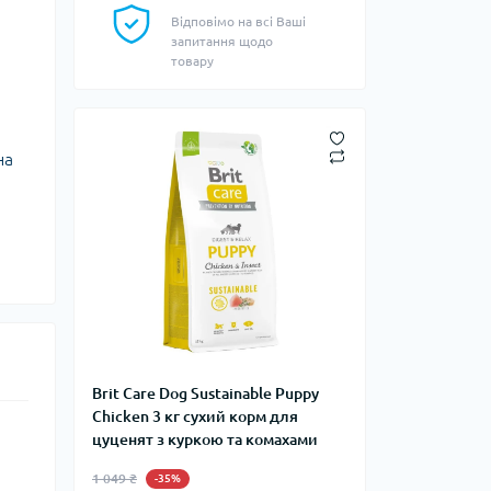
Відповімо на всі Ваші
запитання щодо
товару
на
Brit Care Dog Sustainable Puppy
Chicken 3 кг сухий корм для
цуценят з куркою та комахами
1 049 ₴
-35%