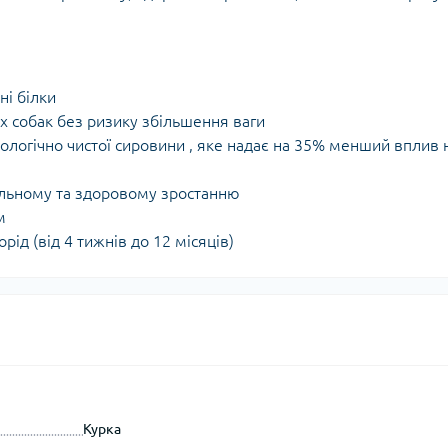
ні білки
х собак без ризику збільшення ваги
кологічно чистої сировини , яке надає на 35% менший вплив 
ильному та здоровому зростанню
м
рід (від 4 тижнів до 12 місяців)
Курка