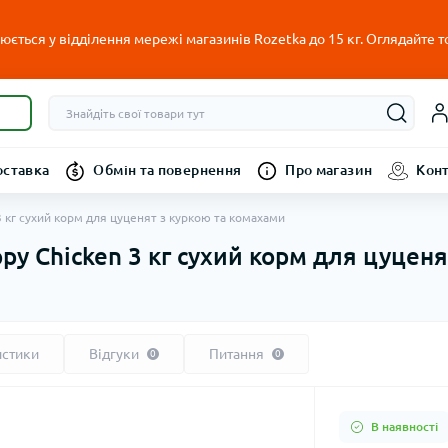
ється у відділення мережі магазинів Rozetka до 15 кг. Оглядайте т
оставка
Обмін та повернення
Про магазин
Кон
 3 кг сухий корм для цуценят з куркою та комахами
uppy Chicken 3 кг сухий корм для цуцен
истики
Відгуки
Питання
0
0
В наявності