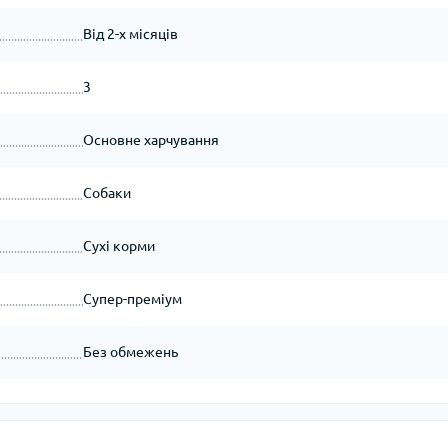
Від 2-х місяців
3
Основне харчування
Собаки
Сухі корми
Супер-преміум
Без обмежень