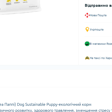
Відправимо в
Нова Пошта
Укрпошта
В магазини Roz
На таксі по Хар
еа Паппі) Dog Sustainable Puppy-екологічний корм
зичного розвитку, здорового травлення, зменшення стресу 