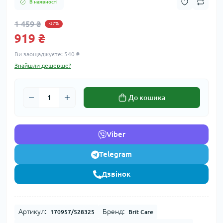
В наявності
1 459 ₴
-37%
919 ₴
Ви заощаджуєте:
540 ₴
Знайшли дешевше?
До кошика
Viber
Telegram
Дзвінок
Артикул:
Бренд:
170957/528325
Brit Care