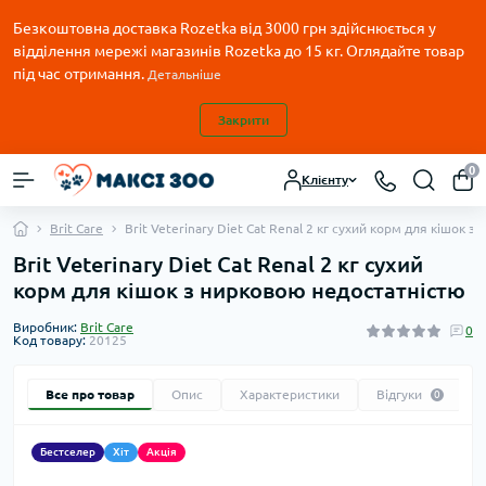
Безкоштовна доставка Rozetka від 3000 грн здійснюється у
відділення мережі магазинів Rozetka до 15 кг. Оглядайте товар
під час отримання.
Детальніше
Закрити
0
Клієнту
Brit Care
Brit Veterinary Diet Cat Renal 2 кг сухий корм для кішок 
Brit Veterinary Diet Cat Renal 2 кг сухий
корм для кішок з нирковою недостатністю
Виробник:
Brit Care
0
Код товару:
20125
Все про товар
Опис
Характеристики
Відгуки
0
Бестселер
Хіт
Акція