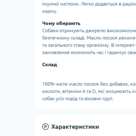
імунної системи. Легко додається в рац
корму.
Чому обирають
Собаки отримують джерело високоякісних 
безпечному складі. Масло лосося рекоме
та загального стану організму. В інтерн
замовлення економить час і гарантує сво
Склад
100% чисте масло лосося без добавок, ко
кислоти, вітаміни A та D, які зміцнюють і
собак усіх порід та вікових груп.
Характеристики