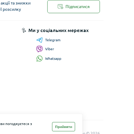
акції та знижки
Підписатися
il розсилку
Ми у соціальних мережах
Telegram
Viber
Whatsapp
 ви погоджуєтеся з
Прийняти
Maxi Zoo © 2026