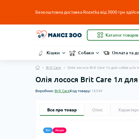
Безкоштовна доставка Rozetka від 3000 грн здійсню
Каталог товарів
Кішки
Собаки
Оплата та д
Brit Care
Олія лосося Brit Care 1л для собак усіх 
Олія лосося Brit Care 1л для
Виробник:
Brit Care
Код товару:
16549
Все про товар
Опис
Характер
Хіт
Акція