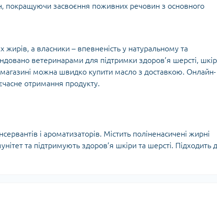
іон, покращуючи засвоєння поживних речовин з основного
жирів, а власники – впевненість у натуральному та
ндовано ветеринарами для підтримки здоров’я шерсті, шкі
ет-магазині можна швидко купити масло з доставкою. Онлайн-
єчасне отримання продукту.
нсервантів і ароматизаторів. Містить поліненасичені жирні
мунітет та підтримують здоров’я шкіри та шерсті. Підходить 