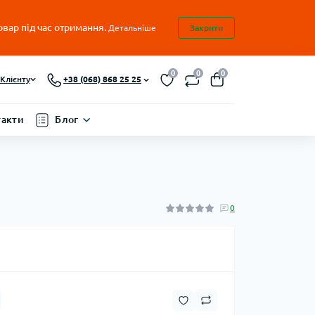
овар під час отримання.
Детальніше
Закрити
0
0
0
Клієнту
+38 (068) 868 25 25
такти
Блог
0