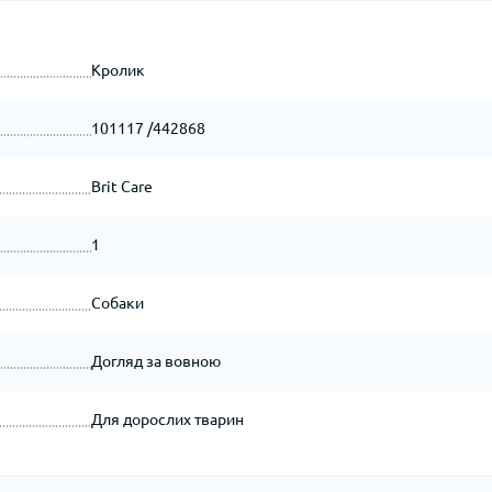
Кролик
101117 /442868
Brit Care
1
Собаки
Догляд за вовною
Для дорослих тварин