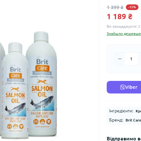
1 399 ₴
-15%
1 189 ₴
Ви заощаджуєте:
2
Знайшли дешевше
Viber
Інгредієнти:
Кр
Бренд:
Brit Car
Відправимо в