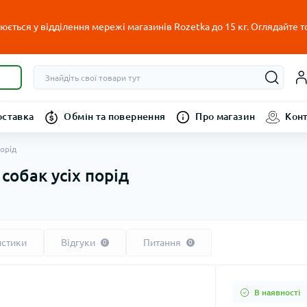
ється у відділення мережі магазинів Rozetka до 15 кг. Оглядайте т
оставка
Обмін та повернення
Про магазин
Кон
порід
 собак усіх порід
истики
Відгуки
Питання
0
0
В наявності