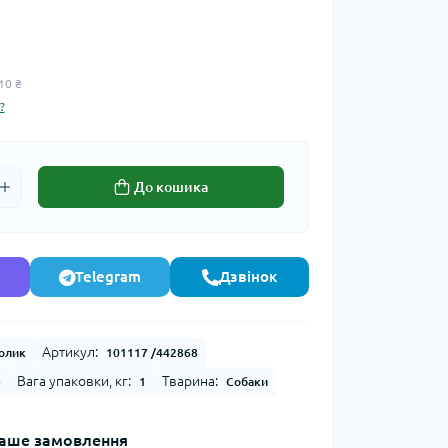
10 ₴
?
До кошика
Telegram
Дзвінок
Артикул:
олик
101117 /442868
Вага упаковки, кг:
Тварина:
e
1
Собаки
аше замовлення