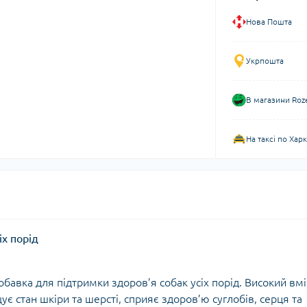
Нова Пошта
Укрпошта
В магазини Roz
На таксі по Хар
іх порід
добавка для підтримки здоров’я собак усіх порід. Високий вмі
є стан шкіри та шерсті, сприяє здоров’ю суглобів, серця та