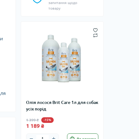
запитання щодо
товару
ри
для
Олія лосося Brit Care 1л для собак
усіх порід
1 399 ₴
-15%
1 189 ₴
До кошика