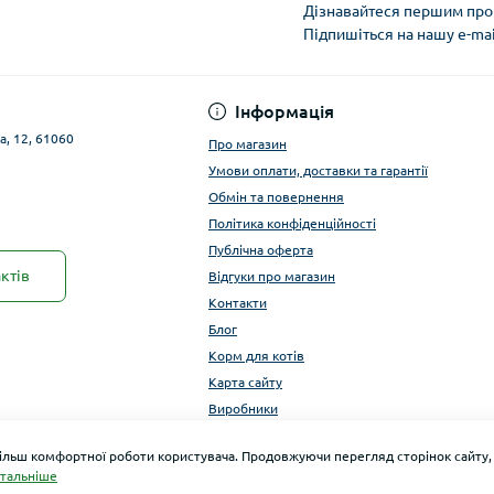
Дізнавайтеся першим про 
Підпишіться на нашу e-ma
Публічна оферта
Інформація
а, 12, 61060
Про магазин
Умови оплати, доставки та гарантії
Обмін та повернення
Політика конфіденційності
Публічна оферта
ктів
Відгуки про магазин
Контакти
Блог
Корм для котів
Карта сайту
Виробники
більш комфортної роботи користувача. Продовжуючи перегляд сторінок сайту,
тальніше