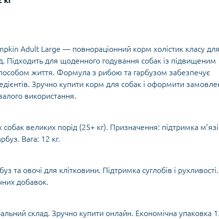
2 кг
umpkin Adult Large — повнораціонний корм холістик класу дл
рід. Підходить для щоденного годування собак із підвищеним
пособом життя. Формула з рибою та гарбузом забезпечує
редієнтів. Зручно купити корм для собак і оформити замовл
ивалого використання.
собак великих порід (25+ кг). Призначення: підтримка м’язі
рбуз. Вага: 12 кг.
уз та овочі для клітковини. Підтримка суглобів і рухливості.
чних добавок.
ральний склад. Зручно купити онлайн. Економічна упаковка 1