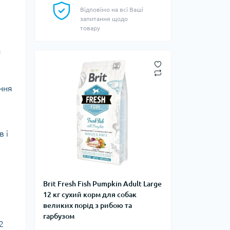
Відповімо на всі Ваші
запитання щодо
товару
я
ення
в і
Brit Fresh Fish Pumpkin Adult Large
12 кг сухий корм для собак
великих порід з рибою та
гарбузом
2