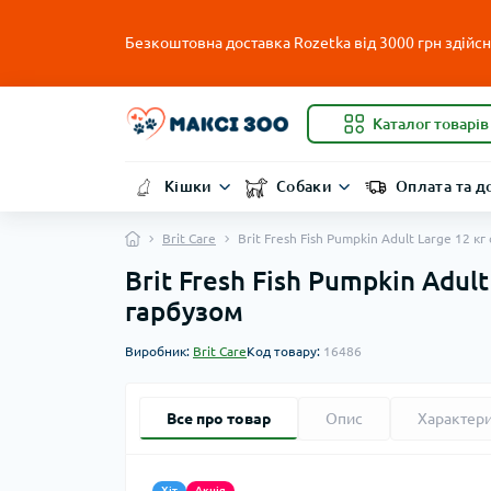
Безкоштовна доставка Rozetka від 3000 грн здійсню
Каталог товарів
Кішки
Собаки
Оплата та д
Brit Care
Brit Fresh Fish Pumpkin Adult Large 12 
Brit Fresh Fish Pumpkin Adul
гарбузом
Виробник:
Brit Care
Код товару:
16486
Все про товар
Опис
Характер
Хіт
Акція