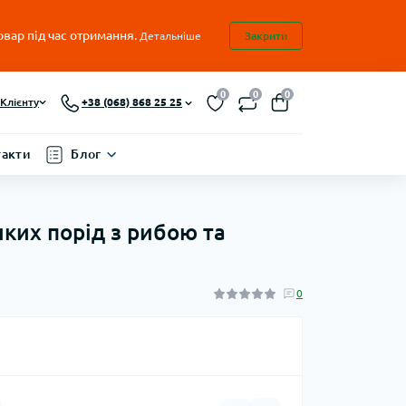
овар під час отримання.
Детальніше
Закрити
0
0
0
Клієнту
+38 (068) 868 25 25
такти
Блог
ликих порід з рибою та
0