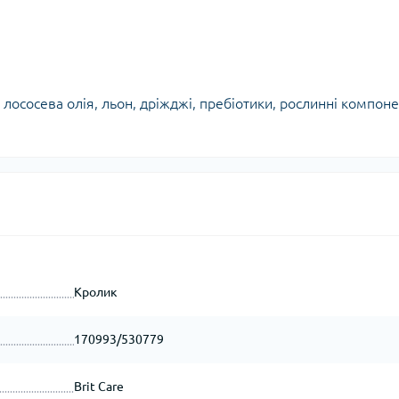
, лососева олія, льон, дріжджі, пребіотики, рослинні компон
Кролик
170993/530779
Brit Care