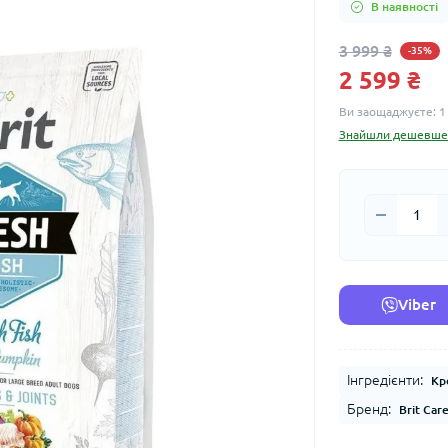
В наявності
3 999 ₴
-35%
2 599 ₴
Ви заощаджуєте:
1
Знайшли дешевше
Viber
Інгредієнти:
Кр
Бренд:
Brit Car