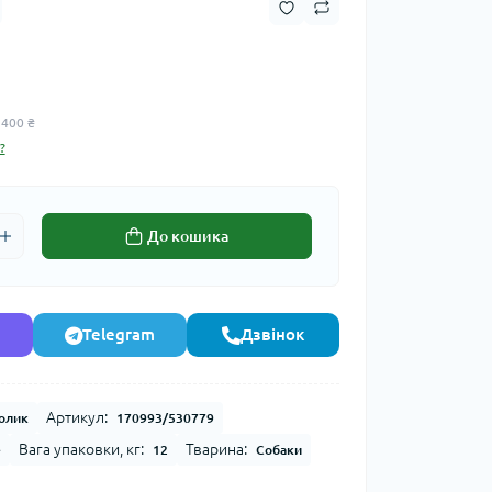
 400 ₴
?
До кошика
Telegram
Дзвінок
Артикул:
олик
170993/530779
Вага упаковки, кг:
Тварина:
e
12
Собаки