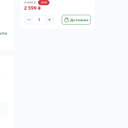
3 999 ₴
-35%
2 599 ₴
До кошика
енти