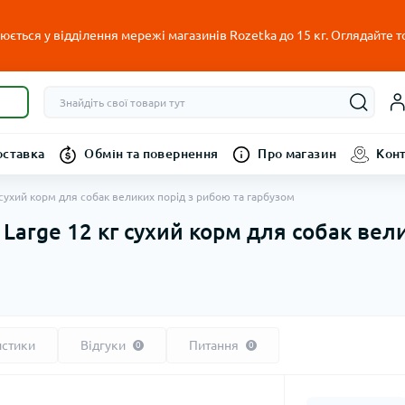
ється у відділення мережі магазинів Rozetka до 15 кг. Оглядайте т
оставка
Обмін та повернення
Про магазин
Кон
кг сухий корм для собак великих порід з рибою та гарбузом
t Large 12 кг сухий корм для собак ве
истики
Відгуки
Питання
0
0