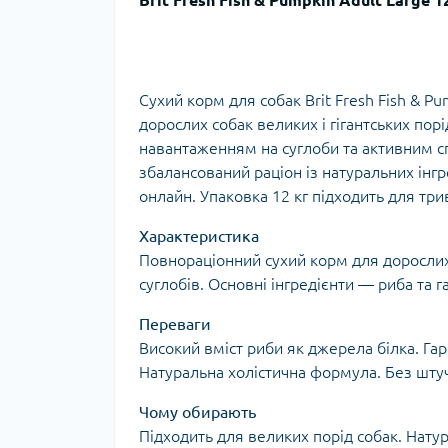
Brit Fresh Fish & Pumpkin Adult Large 1
Сухий корм для собак Brit Fresh Fish & P
дорослих собак великих і гігантських по
навантаженням на суглоби та активним с
збалансований раціон із натуральних інг
онлайн. Упаковка 12 кг підходить для тр
Характеристика
Повнораціонний сухий корм для дорослих 
суглобів. Основні інгредієнти — риба та га
Переваги
Високий вміст риби як джерела білка. Гарб
Натуральна холістична формула. Без шту
Чому обирають
Підходить для великих порід собак. Нату