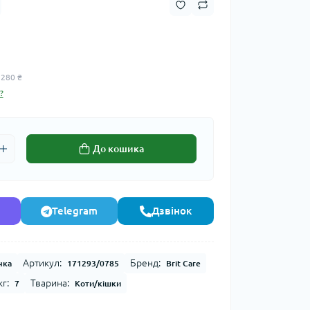
 280 ₴
?
До кошика
Telegram
Дзвінок
Артикул:
Бренд:
чка
171293/0785
Brit Care
г:
Тварина:
7
Коти/кішки