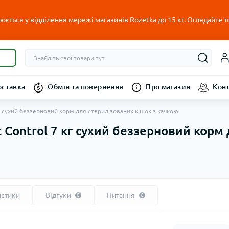
ється у відділення мережі магазинів Rozetka до 15 кг. Оглядайте т
оставка
Обмін та повернення
Про магазин
Кон
7 кг сухий беззерновий корм для стерилізованих кішок з качкою
ht Control 7 кг сухий беззерновий корм
истики
Відгуки
Питання
0
0