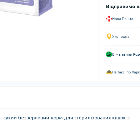
Відправимо в
Нова Пошта
Укрпошта
В магазини Roz
На таксі по Хар
 кг – сухий беззерновий корм для стерилізованих кішок з