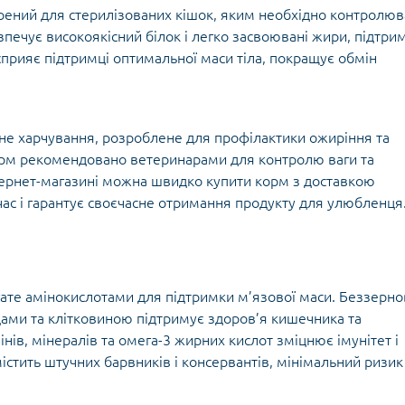
творений для стерилізованих кішок, яким необхідно контролю
печує високоякісний білок і легко засвоювані жири, підтри
 сприяє підтримці оптимальної маси тіла, покращує обмін
не харчування, розроблене для профілактики ожиріння та
 Корм рекомендовано ветеринарами для контролю ваги та
нтернет-магазині можна швидко купити корм з доставкою
с і гарантує своєчасне отримання продукту для улюбленця
гате амінокислотами для підтримки м’язової маси. Беззерно
ами та клітковиною підтримує здоров’я кишечника та
інів, мінералів та омега-3 жирних кислот зміцнює імунітет і
істить штучних барвників і консервантів, мінімальний ризик