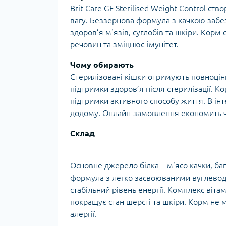
Brit Care GF Sterilised Weight Control с
вагу. Беззернова формула з качкою забез
здоров’я м’язів, суглобів та шкіри. Корм
речовин та зміцнює імунітет.
Чому обирають
Стерилізовані кішки отримують повноцін
підтримки здоров’я після стерилізації.
підтримки активного способу життя. В і
додому. Онлайн-замовлення економить ча
Склад
Основне джерело білка – м’ясо качки, ба
формула з легко засвоюваними вуглевод
стабільний рівень енергії. Комплекс вітам
покращує стан шерсті та шкіри. Корм не м
алергії.