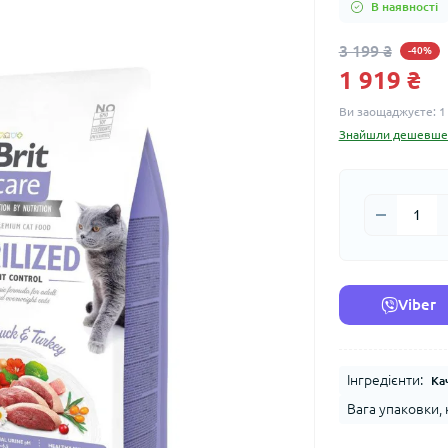
В наявності
3 199 ₴
-40%
1 919 ₴
Ви заощаджуєте:
1
Знайшли дешевше
Viber
Інгредієнти:
Ка
Вага упаковки, к