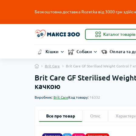
Безкоштовна доставка Rozetka від 3000 грн здійсню
Каталог товарів
Кішки
Собаки
Оплата та д
Brit Care
Brit Care GF Sterilised Weight Control 
Brit Care GF Sterilised Weig
качкою
Виробник:
Brit Care
Код товару:
16332
Все про товар
Опис
Характер
Бестселер
Хіт
Акція
Закінчується