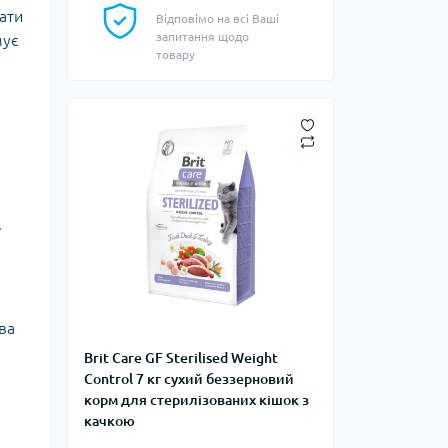
вати
Відповімо на всі Ваші
запитання щодо
мує
товару
.
ва
Brit Care GF Sterilised Weight
Control 7 кг сухий беззерновий
корм для стерилізованих кішок з
качкою