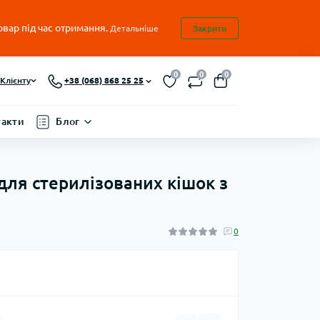
овар під час отримання.
Детальніше
Закрити
0
0
0
Клієнту
+38 (068) 868 25 25
такти
Блог
 для стерилізованих кішок з
0