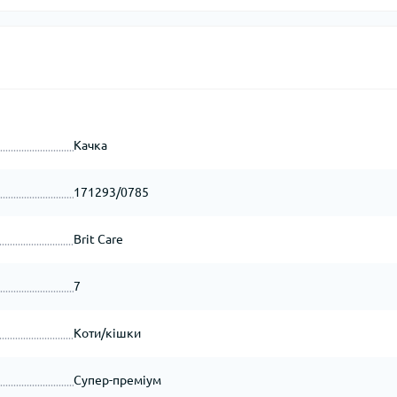
Качка
171293/0785
Brit Care
7
Коти/кішки
Супер-преміум