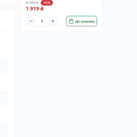
3 199 ₴
-40%
1 919 ₴
До кошика