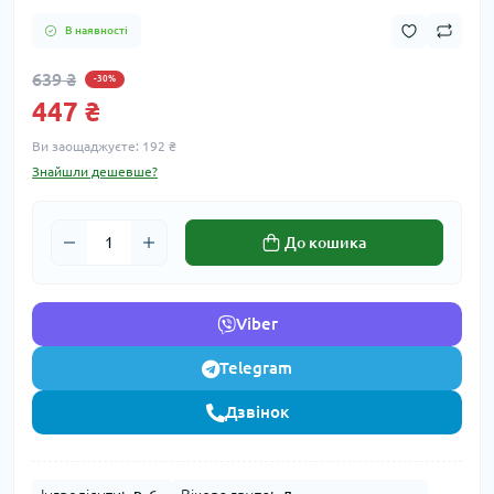
В наявності
639 ₴
-30%
447 ₴
Ви заощаджуєте:
192 ₴
Знайшли дешевше?
До кошика
Viber
Telegram
Дзвінок