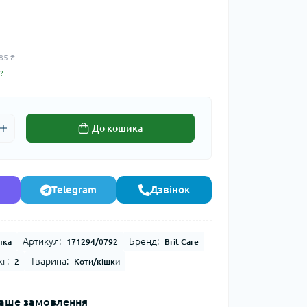
85 ₴
?
До кошика
Telegram
Дзвінок
Артикул:
Бренд:
чка
171294/0792
Brit Care
г:
Тварина:
2
Коти/кішки
аше замовлення