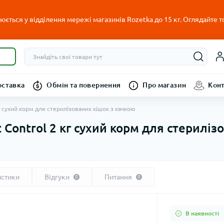
ється у відділення мережі магазинів Rozetka до 15 кг. Оглядайте т
оставка
Обмін та повернення
Про магазин
Кон
 кг сухий корм для стерилізованих кішок з качкою
ht Control 2 кг сухий корм для стерилі
истики
Відгуки
Питання
0
0
В наявності