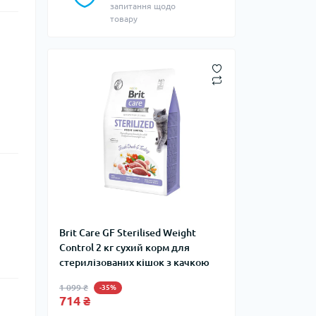
запитання щодо
товару
Brit Care GF Sterilised Weight
Control 2 кг сухий корм для
стерилізованих кішок з качкою
1 099 ₴
-35%
714 ₴