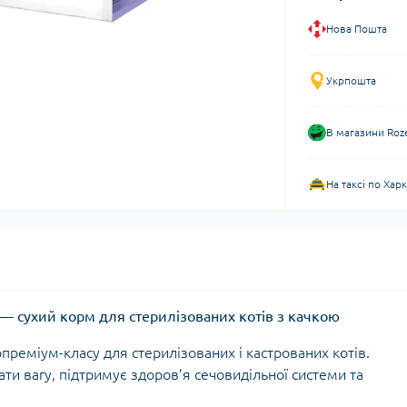
Нова Пошта
Укрпошта
В магазини Roz
На таксі по Хар
 кг — сухий корм для стерилізованих котів з качкою
реміум-класу для стерилізованих і кастрованих котів.
и вагу, підтримує здоров’я сечовидільної системи та