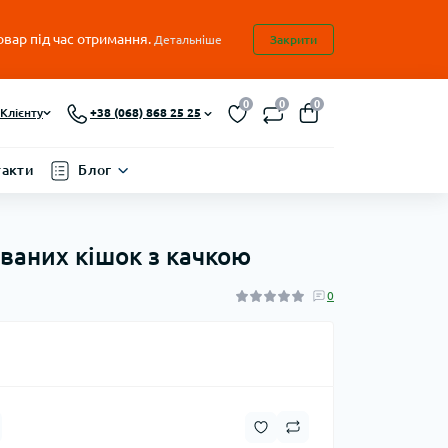
овар під час отримання.
Детальніше
Закрити
0
0
0
Клієнту
+38 (068) 868 25 25
такти
Блог
зованих кішок з качкою
0