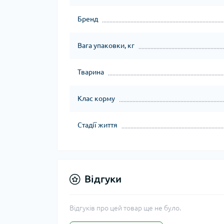
Бренд
Вага упаковки, кг
Тварина
Клас корму
Стадії життя
Відгуки
Відгуків про цей товар ще не було.