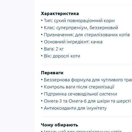
Характеристика
• Тип: сухий повнораціонний корм
• Клас: суперпреміум, беззерновий
• Призначення: для стерилізованих котів
• Основний інгредієнт: качка
• Вага: 2 кг
• Вік: дорослі коти
Переваги
• Беззернова формула для чутливого тр
• Контроль ваги після стерилізації
• Підтримка сечовидільної системи
• Омега-3 та Омега-6 для шкіри та шерсті
• Антиоксиданти для імунітету
Чому обирають
• Ідеальний для стерилізованих котів