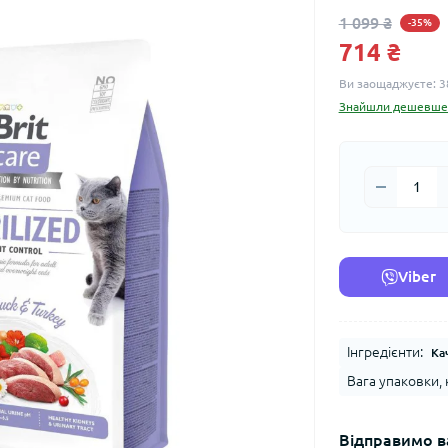
1 099 ₴
-35%
714 ₴
Ви заощаджуєте:
3
Знайшли дешевше
Viber
Інгредієнти:
Ка
Вага упаковки, к
Відправимо в