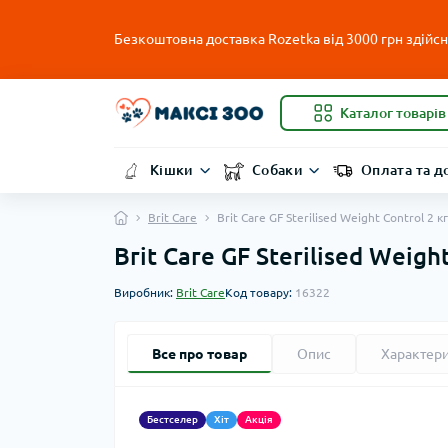
Безкоштовна доставка Rozetka від 3000 грн здійсню
Каталог товарів
Кішки
Собаки
Оплата та д
Brit Care
Brit Care GF Sterilised Weight Control 2
Brit Care GF Sterilised Weig
Виробник:
Brit Care
Код товару:
16322
Все про товар
Опис
Характер
Бестселер
Хіт
Акція