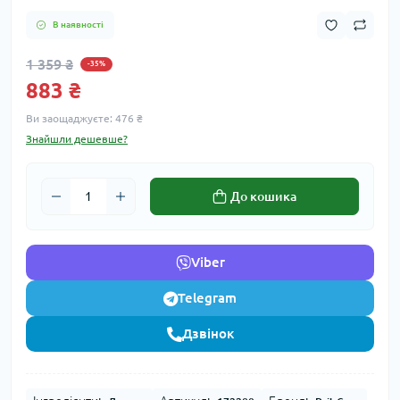
В наявності
1 359 ₴
-35%
883 ₴
Ви заощаджуєте:
476 ₴
Знайшли дешевше?
До кошика
Viber
Telegram
Дзвінок