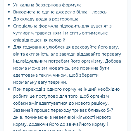
Унікальна беззернова формула
Використане єдине джерело білка – лосось
До складу додана розторопша
Спеціальна формула підходить для цуценят з
чутливим травленням і містить оптимальне
співвідношення калорій
Для годування улюбленця враховуйте його вагу,
вік та активність, але завжди віддавайте перевагу
індивідуальним потребам його організму. Добова
норма може змінюватись, але повинна бути
адаптована таким чином, щоб зберегти
нормальну вагу тварини.
При переході з одного корму на інший необхідно
робити це поступово для того, щоб організм
собаки зміг адаптуватися до нового раціону.
Зазвичай процес переходу триває близько 5-7
днів, починаючи з невеликої кількості нового
корму, додаючи його до звичайного корму і