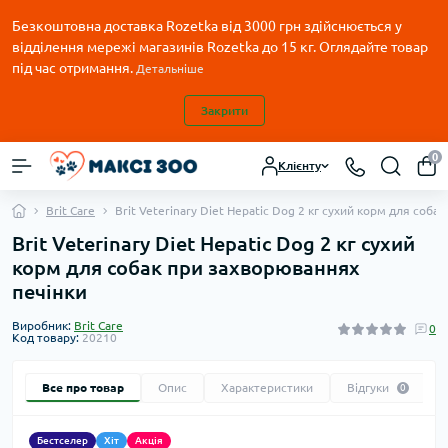
Безкоштовна доставка Rozetka від 3000 грн здійснюється у
відділення мережі магазинів Rozetka до 15 кг. Оглядайте товар
під час отримання.
Детальніше
Закрити
0
Клієнту
Brit Care
Brit Veterinary Diet Hepatic Dog 2 кг сухий корм для соб
Brit Veterinary Diet Hepatic Dog 2 кг сухий
корм для собак при захворюваннях
печінки
Виробник:
Brit Care
0
Код товару:
20210
Все про товар
Опис
Характеристики
Відгуки
0
Бестселер
Хіт
Акція