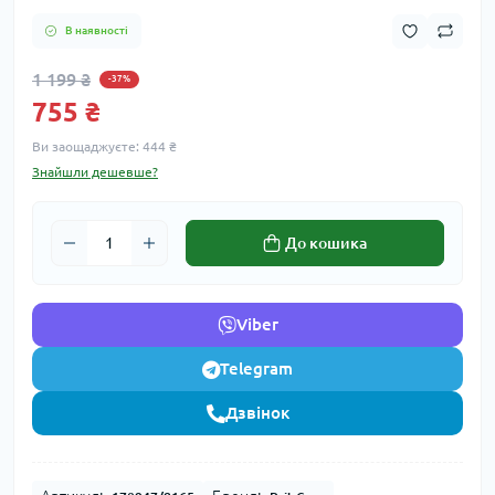
В наявності
1 199 ₴
-37%
755 ₴
Ви заощаджуєте:
444 ₴
Знайшли дешевше?
До кошика
Viber
Telegram
Дзвінок