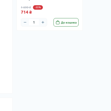
1 099 ₴
-35%
714 ₴
До кошика