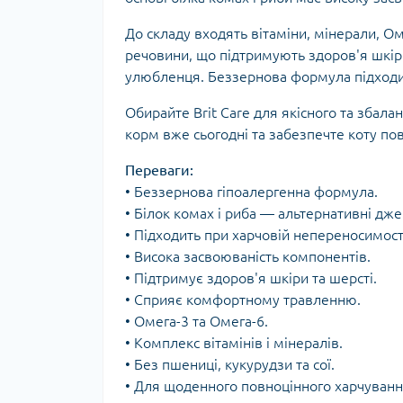
До складу входять вітаміни, мінерали, Ом
речовини, що підтримують здоров'я шкір
улюбленця. Беззернова формула підходит
Обирайте Brit Care для якісного та збал
корм вже сьогодні та забезпечте коту по
Переваги:
• Беззернова гіпоалергенна формула.
• Білок комах і риба — альтернативні дже
• Підходить при харчовій непереносимост
• Висока засвоюваність компонентів.
• Підтримує здоров'я шкіри та шерсті.
• Сприяє комфортному травленню.
• Омега-3 та Омега-6.
• Комплекс вітамінів і мінералів.
• Без пшениці, кукурудзи та сої.
• Для щоденного повноцінного харчуванн