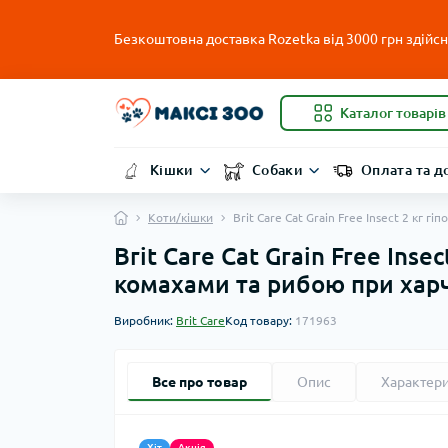
Безкоштовна доставка Rozetka від 3000 грн здійсню
Каталог товарів
Кішки
Собаки
Оплата та д
Коти/кішки
Brit Care Cat Grain Free Insect 2 кг
Brit Care Cat Grain Free Ins
комахами та рибою при хар
Виробник:
Brit Care
Код товару:
171963
Все про товар
Опис
Характер
Хіт
Акція