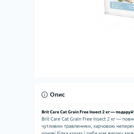
Опис
Brit Care Cat Grain Free Insect 2 кг — подар
Brit Care Cat Grain Free Insect 2 кг — п
чутливим травленням, харчовою неперено
основі білка комах і риби має високу за