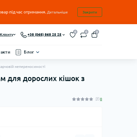
овар під час отримання.
Детальніше
Закрити
0
0
0
Клієнту
+38 (068) 868 25 25
такти
Блог
 харчовій непереносимості
орм для дорослих кішок з
0