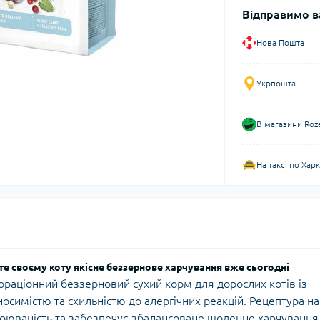
Відправимо в
Нова Пошта
Укрпошта
В магазини Roz
На таксі по Хар
уйте своєму коту якісне беззернове харчування вже сьогодні
овнораціонний беззерновий сухий корм для дорослих котів із
симістю та схильністю до алергічних реакцій. Рецептура на
своюваність та забезпечує збалансоване щоденне харчування