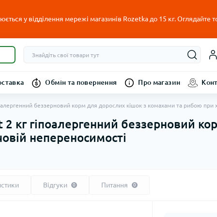
ється у відділення мережі магазинів Rozetka до 15 кг. Оглядайте т
оставка
Обмін та повернення
Про магазин
Кон
 гіпоалергенний беззерновий корм для дорослих кішок з комахами та рибою при
ect 2 кг гіпоалергенний беззерновий к
човій непереносимості
истики
Відгуки
Питання
0
0