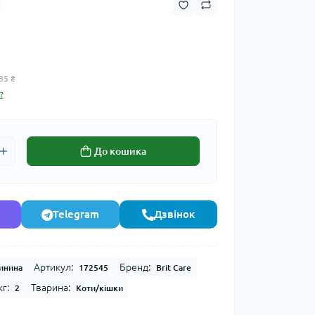
85 ₴
?
До кошика
Telegram
Дзвінок
Артикул:
Бренд:
инина
172545
Brit Care
г:
Тварина:
2
Коти/кішки