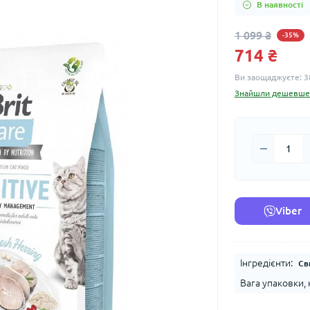
В наявності
1 099 ₴
-35%
714 ₴
Ви заощаджуєте:
3
Знайшли дешевше
Viber
Інгредієнти:
Св
Вага упаковки, к