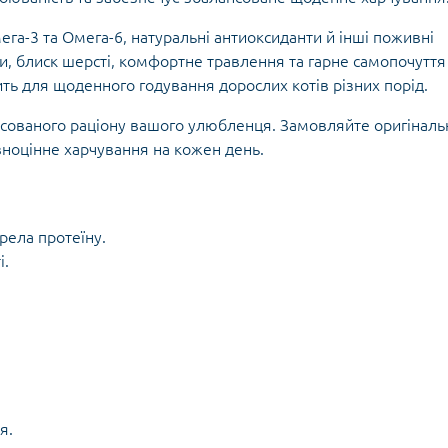
ега-3 та Омега-6, натуральні антиоксиданти й інші поживні
и, блиск шерсті, комфортне травлення та гарне самопочуття
ь для щоденного годування дорослих котів різних порід.
ансованого раціону вашого улюбленця. Замовляйте оригінал
вноцінне харчування на кожен день.
рела протеїну.
і.
я.