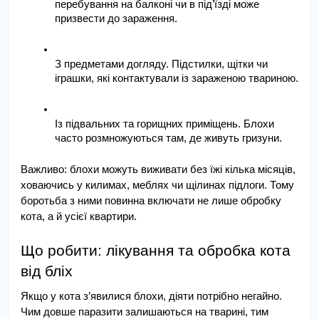
перебування на балконі чи в під’їзді може 
призвести до зараження.
З предметами догляду. Підстилки, щітки чи 
іграшки, які контактували із зараженою твариною.
Із підвальних та горищних приміщень. Блохи 
часто розмножуються там, де живуть гризуни.
Важливо: блохи можуть виживати без їжі кілька місяців, 
ховаючись у килимах, меблях чи щілинах підлоги. Тому 
боротьба з ними повинна включати не лише обробку 
кота, а й усієї квартири.
Що робити: лікування та обробка кота 
від бліх
Якщо у кота з’явилися блохи, діяти потрібно негайно. 
Чим довше паразити залишаються на тварині, тим 