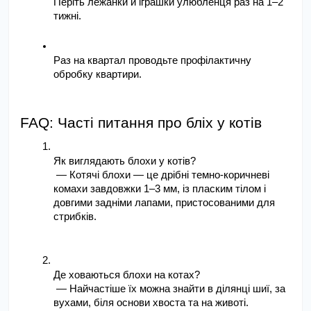
Періть лежанки й іграшки улюбленця раз на 1–2 
тижні.
Раз на квартал проводьте профілактичну 
обробку квартири.
FAQ: Часті питання про бліх у котів
Як виглядають блохи у котів?
— Котячі блохи — це дрібні темно-коричневі 
комахи завдовжки 1–3 мм, із пласким тілом і 
довгими задніми лапами, пристосованими для 
стрибків.
Де ховаються блохи на котах?
— Найчастіше їх можна знайти в ділянці шиї, за 
вухами, біля основи хвоста та на животі.