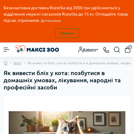
Безкоштовна доставка Rozetka від 3000 грн здійснюється у
відділення мережі магазинів Rozetka до 15 кг. Оглядайте товар
під час отримання.
Детальніше
Закрити
0
Клієнту
Блог
Як вивести бліх у кота: позбутися в домашніх умовах, лікуван
Як вивести бліх у кота: позбутися в
домашніх умовах, лікування, народні та
професійні засоби