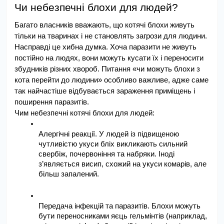
Чи небезпечні блохи для людей?
Багато власників вважають, що котячі блохи живуть 
тільки на тваринах і не становлять загрози для людини. 
Насправді це хибна думка. Хоча паразити не живуть 
постійно на людях, вони можуть кусати їх і переносити 
збудників різних хвороб. Питання «чи можуть блохи з 
кота перейти до людини» особливо важливе, адже саме 
так найчастіше відбувається зараження приміщень і 
поширення паразитів.
Чим небезпечні котячі блохи для людей:
Алергічні реакції. У людей із підвищеною 
чутливістю укуси бліх викликають сильний 
свербіж, почервоніння та набряки. Іноді 
з’являється висип, схожий на укуси комарів, але 
більш запалений.
Передача інфекцій та паразитів. Блохи можуть 
бути переносниками яєць гельмінтів (наприклад, 