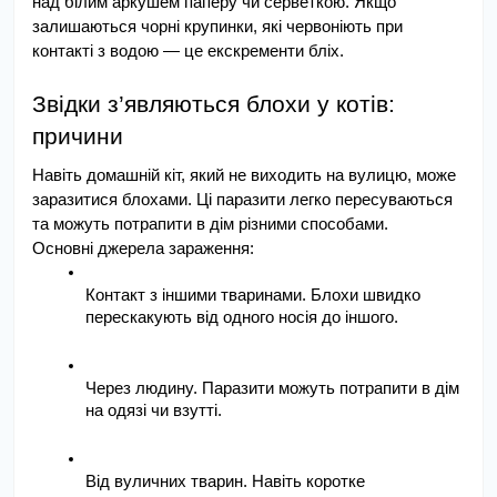
над білим аркушем паперу чи серветкою. Якщо 
залишаються чорні крупинки, які червоніють при 
контакті з водою — це екскременти бліх.
Звідки з’являються блохи у котів: 
причини
Навіть домашній кіт, який не виходить на вулицю, може 
заразитися блохами. Ці паразити легко пересуваються 
та можуть потрапити в дім різними способами.
Основні джерела зараження:
Контакт з іншими тваринами. Блохи швидко 
перескакують від одного носія до іншого.
Через людину. Паразити можуть потрапити в дім 
на одязі чи взутті.
Від вуличних тварин. Навіть коротке 