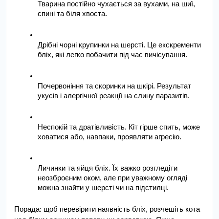
Тварина постійно чухається за вухами, на шиї, 
спині та біля хвоста.
Дрібні чорні крупинки на шерсті. Це екскременти 
бліх, які легко побачити під час вичісування.
Почервоніння та скоринки на шкірі. Результат 
укусів і алергічної реакції на слину паразитів.
Неспокій та дратівливість. Кіт гірше спить, може 
ховатися або, навпаки, проявляти агресію.
Личинки та яйця бліх. Їх важко розгледіти 
неозброєним оком, але при уважному огляді 
можна знайти у шерсті чи на підстилці.
Порада: щоб перевірити наявність бліх, розчешіть кота 