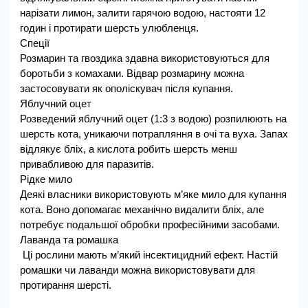
нарізати лимон, залити гарячою водою, настояти 12 
годин і протирати шерсть улюбленця.
Спеції
Розмарин та гвоздика здавна використовуються для 
боротьби з комахами. Відвар розмарину можна 
застосовувати як ополіскувач після купання.
Яблучний оцет
Розведений яблучний оцет (1:3 з водою) розпилюють на 
шерсть кота, уникаючи потрапляння в очі та вуха. Запах 
відлякує бліх, а кислота робить шерсть менш 
привабливою для паразитів.
Рідке мило
Деякі власники використовують м’яке мило для купання 
кота. Воно допомагає механічно видалити бліх, але 
потребує подальшої обробки професійними засобами.
Лаванда та ромашка
 Ці рослини мають м’який інсектицидний ефект. Настій 
ромашки чи лаванди можна використовувати для 
протирання шерсті.