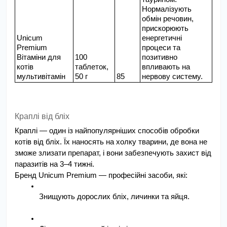
Нормалізують 
обмін речовин, 
прискорюють 
Unicum 
енергетичні 
Premium 
процеси та 
Вітаміни для 
100 
позитивно 
котів 
таблеток, 
впливають на 
мультивітамін
50 г
85
нервову систему.
Краплі від бліх
Краплі — один із найпопулярніших способів обробки 
котів від бліх. Їх наносять на холку тварини, де вона не 
зможе злизати препарат, і вони забезпечують захист від 
паразитів на 3–4 тижні.
Бренд Unicum Premium — професійні засоби, які:
Знищують дорослих бліх, личинки та яйця.