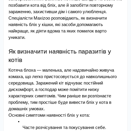
позбавити кота від бліх, але й запобігти повторному 
зараженню, захистивши дім і самого улюбленця. 
Спеціалісти Maxizoo розповідають, як визначити 
наявність бліх у кішки, які засоби допомагають 
найкраще, як діяти вдома та яких помилок варто 
уникати.
Як визначити наявність паразитів у 
котів
Котяча блоха — маленька, але надзвичайно живуча 
комаха, що легко пристосовується до навколишнього 
середовища. Заражений кіт відчуває постійний 
дискомфорт, а господар може помітити низку 
характерних симптомів. Чим раніше ви розпізнаєте 
проблему, тим простіше буде вивести бліх у кота в 
домашніх умовах.
Основні симптоми наявності бліх у кота:
Часте розчісування та покусування себе. 