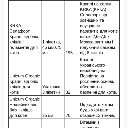
Краплі на холку 
KRKA (КРКА) 
Селафорт від 
зовнішніх та 
KRKA 
внутрішніх 
Селафорт 
паразитів для котів 
Краплі від бліх, 
вагою 2,6–7,5 кг. 
кліщів і 
1 піпетка, 
Можна вагітним і 
гельмінтів для 
45 мг/0.75 
годуючим самкам 
котів
мл
195
від 6 тижнів.
Краплі 
українського 
виробництва. 
Unicum Organic 
Повністю на 
Краплі від бліх і 
рослинній основі, 
кліщів для 
Упаковка, 
абсолютно 
котів
3 піпетки
32
безпечні для котів.
Unicum Organic 
Нашийник від 
Підходить котам 
бліх і кліщів 
будь-якої ваги, 
для котів
35 см
76
старше 12 тижнів.
Вітаміни з 
таурином. 