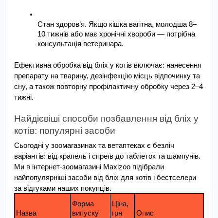
Стан здоров’я. Якщо кішка вагітна, молодша 8–
10 тижнів або має хронічні хвороби — потрібна 
консультація ветеринара.
Ефективна обробка від бліх у котів включає: нанесення 
препарату на тварину, дезінфекцію місць відпочинку та 
сну, а також повторну профілактичну обробку через 2–4 
тижні.
Найдієвіші способи позбавлення від бліх у 
котів: популярні засоби
Сьогодні у зоомагазинах та ветаптеках є безліч 
варіантів: від крапель і спреїв до таблеток та шампунів. 
Ми в інтернет-зоомагазині Maxizoo підібрали 
найпопулярніші засоби від бліх для котів і бестселери 
за відгуками наших покупців.
Форма 
Ціна, 
Назва
випуску
грн
Опис