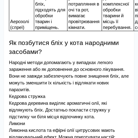
бліх, 
потрапляння в 
комплексної 
к
підходять для 
очі та рот, 
обробки 
в
обробки 
вимагає 
тварини й 
п
Аерозолі 
тварин і 
провітрювання 
місць її 
д
(спреї)
приміщень.
кімнати.
перебування.
с
Як позбутися бліх у кота народними 
засобами?
Народні методи допомагають у випадках легкого 
зараження або як доповнення до основного лікування. 
Вони не завжди забезпечують повне знищення бліх, але 
можуть зменшити їх кількість і відлякати нових 
паразитів.
Кедрова стружка
Кедрова деревина виділяє ароматичні олії, які 
відлякують бліх. Достатньо покласти стружку у 
підстилку чи біля місця відпочинку кота.
Лимони
Лимонна кислота та ефірні олії цитрусових мають 
відлякувальний ефект. Можна приготувати настій: 