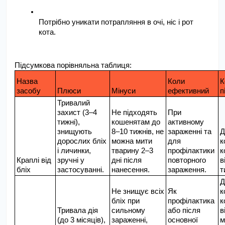
Потрібно уникати потрапляння в очі, ніс і рот 
кота.
Підсумкова порівняльна таблиця:
Назва 
Коли 
К
засобу
Плюси
Мінуси
ефективний
п
Тривалий 
захист (3–4 
Не підходять 
При 
тижні), 
кошенятам до 
активному 
знищують 
8–10 тижнів, не 
зараженні та 
Д
дорослих бліх 
можна мити 
для 
к
і личинки, 
тварину 2–3 
профілактики 
к
Краплі від 
зручні у 
дні після 
повторного 
в
бліх
застосуванні.
нанесення.
зараження.
т
Д
Не знищує всіх 
Як 
к
бліх при 
профілактика 
к
Тривала дія 
сильному 
або після 
в
(до 3 місяців), 
зараженні, 
основної 
м