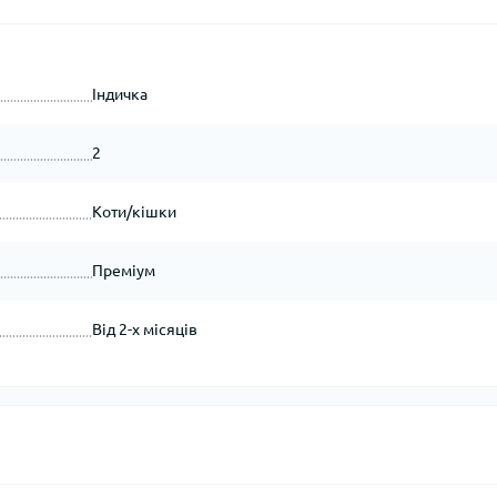
Індичка
2
Коти/кішки
Преміум
Від 2-х місяців