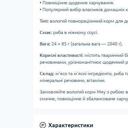
• Повноцінне щоденне харчування.
• Популярний вибір власників домашніх к
Тип:
вологий повнораціонний корм для до
Смак:
риба в ніжному соусі.
Вага:
24 × 85 г (загальна вага — 2040 г).
Корисні властивості:
містить тваринний б
речовинами, урізноманітнює щоденний ра
Склад:
м'ясо та м'ясні інгредієнти, риба 
мінеральні речовини, вітаміни.
Замовляйте вологий корм Мяу з рибою в н
смачне, повноцінне й збалансоване харч
Характеристики