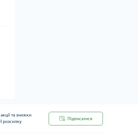
акції та знижки
Підписатися
il розсилку