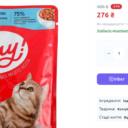
400 ₴
-31%
276 ₴
Ви заощаджуєте:
1
Знайшли дешевше
Viber
Інгредієнти:
Ін
Тварина:
Коти/
Стадії життя:
Ві