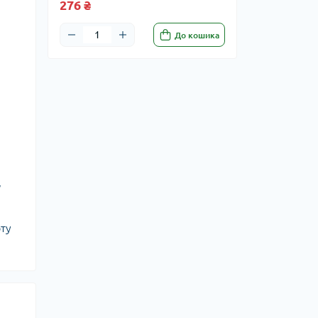
276 ₴
До кошика
,
оту