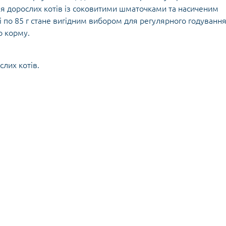
я дорослих котів із соковитими шматочками та насиченим
 по 85 г стане вигідним вибором для регулярного годування
о корму.
лих котів.