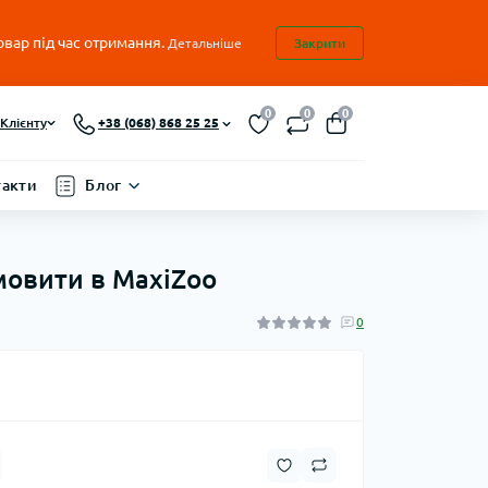
овар під час отримання.
Детальніше
Закрити
0
0
0
Клієнту
+38 (068) 868 25 25
такти
Блог
амовити в MaxiZoo
0