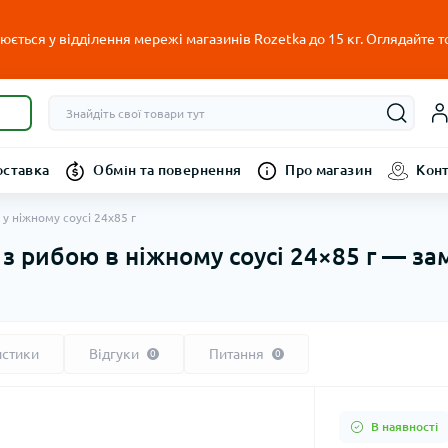
ється у відділення мережі магазинів Rozetka до 15 кг. Оглядайте т
оставка
Обмін та повернення
Про магазин
Кон
у ніжному соусі 24х85 г
 з рибою в ніжному соусі 24×85 г — з
истики
Відгуки
Питання
0
0
В наявності