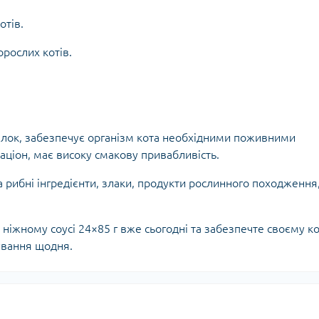
отів.
рослих котів.
ілок, забезпечує організм кота необхідними поживними
ціон, має високу смакову привабливість.
та рибні інгредієнти, злаки, продукти рослинного походження
іжному соусі 24×85 г вже сьогодні та забезпечте своєму к
ування щодня.