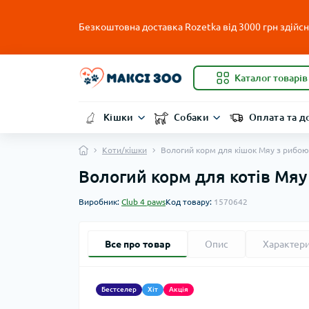
Безкоштовна доставка Rozetka від 3000 грн здійсню
Каталог товарів
Кішки
Собаки
Оплата та д
Коти/кішки
Вологий корм для кішок Мяу з рибою 
Вологий корм для котів Мяу
Виробник:
Club 4 paws
Код товару:
1570642
Все про товар
Опис
Характер
Бестселер
Хіт
Акція