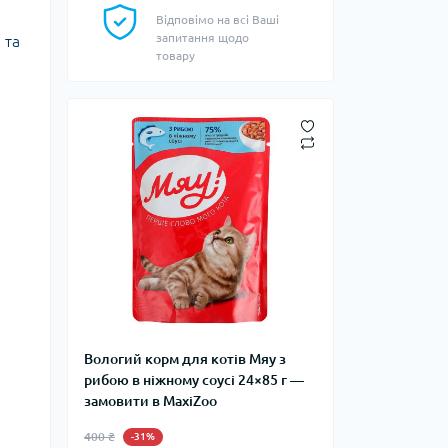
Відповімо на всі Ваші
запитання щодо
 та
товару
Вологий корм для котів Мяу з
рибою в ніжному соусі 24×85 г —
замовити в MaxiZoo
400 ₴
-31%