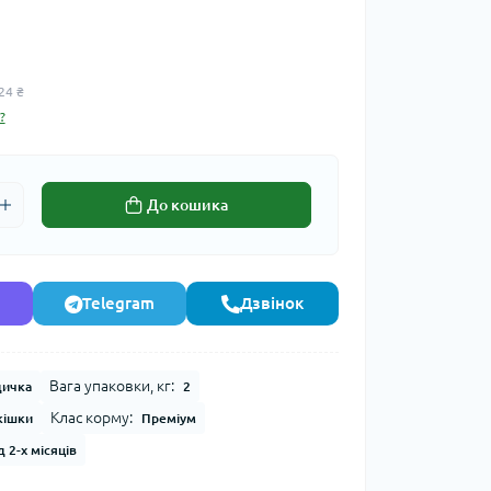
24 ₴
?
До кошика
Telegram
Дзвінок
Вага упаковки, кг:
дичка
2
Клас корму:
кішки
Преміум
д 2-х місяців