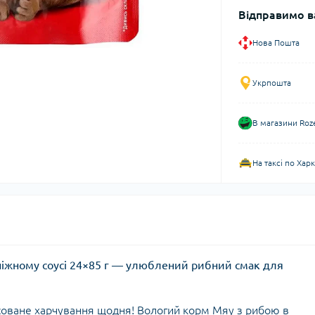
Відправимо в
Нова Пошта
Укрпошта
В магазини Roz
На таксі по Хар
ніжному соусі 24×85 г — улюблений рибний смак для
соване харчування щодня! Вологий корм Мяу з рибою в