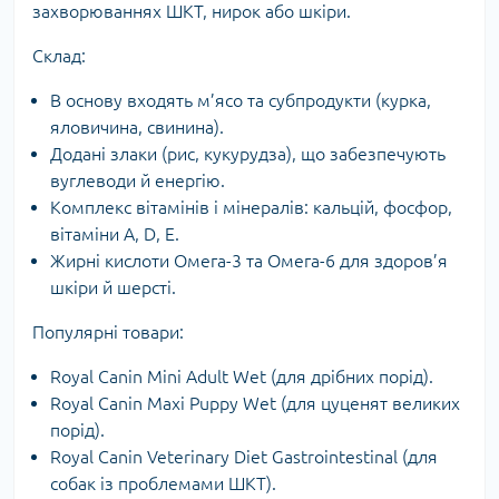
захворюваннях ШКТ, нирок або шкіри.
Склад:
В основу входять м’ясо та субпродукти (курка,
яловичина, свинина).
Додані злаки (рис, кукурудза), що забезпечують
вуглеводи й енергію.
Комплекс вітамінів і мінералів: кальцій, фосфор,
вітаміни A, D, E.
Жирні кислоти Омега-3 та Омега-6 для здоров’я
шкіри й шерсті.
Популярні товари:
Royal Canin Mini Adult Wet (для дрібних порід).
Royal Canin Maxi Puppy Wet (для цуценят великих
порід).
Royal Canin Veterinary Diet Gastrointestinal (для
собак із проблемами ШКТ).