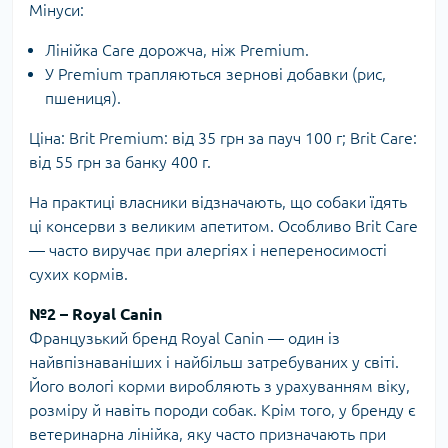
Мінуси:
Лінійка Care дорожча, ніж Premium.
У Premium трапляються зернові добавки (рис,
пшениця).
Ціна: Brit Premium: від 35 грн за пауч 100 г; Brit Care:
від 55 грн за банку 400 г.
На практиці власники відзначають, що собаки їдять
ці консерви з великим апетитом. Особливо Brit Care
— часто виручає при алергіях і непереносимості
сухих кормів.
№2 – Royal Canin
Французький бренд Royal Canin — один із
найвпізнаваніших і найбільш затребуваних у світі.
Його вологі корми виробляють з урахуванням віку,
розміру й навіть породи собак. Крім того, у бренду є
ветеринарна лінійка, яку часто призначають при