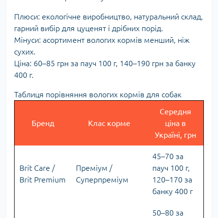
Плюси: екологічне виробництво, натуральний склад,
гарний вибір для цуценят і дрібних порід.
Мінуси: асортимент вологих кормів менший, ніж
сухих.
Ціна: 60–85 грн за пауч 100 г, 140–190 грн за банку
400 г.
Таблиця порівняння вологих кормів для собак
Середня
Бренд
Клас кормe
ціна в
Україні, грн
45–70 за
Brit Care /
Преміум /
пауч 100 г,
Brit Premium
Суперпреміум
120–170 за
банку 400 г
50–80 за