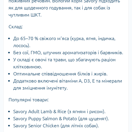
поживних речовин. Вологий корм Savory підходить
як для щоденного годування, так і для собак із
чутливим ШКТ.
Склад:
До 65–70 % свіжого м’яса (курка, ягня, індичка,
лосось).
Без сої, ГМО, штучних ароматизаторів і барвників.
У складі є овочі та трави, що збагачують раціон
клітковиною.
Оптимальне співвідношення білків і жирів.
Додатково включені вітаміни A, D3, E та мінерали
для зміцнення імунітету.
Популярні товари:
Savory Adult Lamb & Rice (з ягням і рисом).
Savory Puppy Salmon & Potato (для цуценят).
Savory Senior Chicken (для літніх собак).