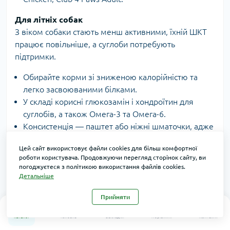
Для літніх собак
З віком собаки стають менш активними, їхній ШКТ
працює повільніше, а суглоби потребують
підтримки.
Обирайте корми зі зниженою калорійністю та
легко засвоюваними білками.
У складі корисні глюкозамін і хондроїтин для
суглобів, а також Омега-3 та Омега-6.
Консистенція — паштет або ніжні шматочки, адже
зуби в старших собак часто ослаблені.
Цей сайт використовує файли cookies для більш комфортної
Гарні варіанти: Royal Canin Senior, Brit Care Senior,
роботи користувача. Продовжуючи перегляд сторінок сайту, ви
Monge Speciality Senior.
погоджуєтеся з політикою використання файлів cookies.
Детальніше
Для собак з алергією або чутливим ШКТ
Алергіки та собаки з проблемами травлення
Прийняти
0
0
особливо чутливі до складу.
Каталог
Головна
Закладки
Порівняти
Контакти
Звертайте увагу на позначки Hypoallergenic,