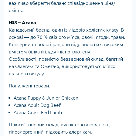
важливо зберегти баланс співвідношення ціна/
якість.
№8 – Acana
Канадський бренд, один із лідерів холістик-класу. В
основі — до 70 % свіжого м’яса, овочі, ягоди, трави.
Консерви та вологі раціони відрізняються високим
вмістом білка й відсутністю глютену.
Особливості: повністю беззерновий склад, багатий
на Омега-3 та Омега-6, використовується м’ясо
вільного вигулу.
Популярні товари:
Acana Puppy & Junior Chicken
Acana Adult Dog Beef
Acana Grass-Fed Lamb
Плюси: топовий склад, висока засвоюваність,
гіпоалергенний, підходить алергікам.