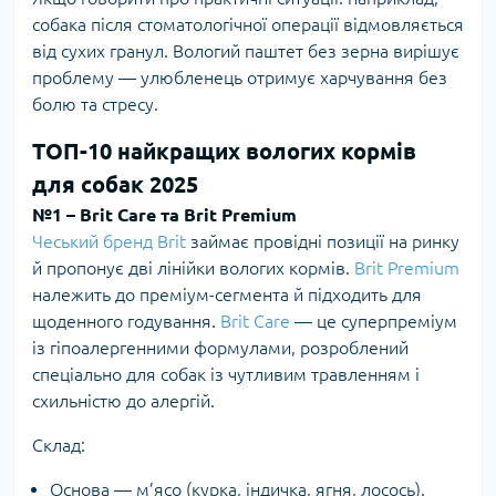
собака після стоматологічної операції відмовляється
від сухих гранул. Вологий паштет без зерна вирішує
проблему — улюбленець отримує харчування без
болю та стресу.
ТОП-10 найкращих вологих кормів
для собак 2025
№1 – Brit Care та Brit Premium
Чеський бренд Brit
займає провідні позиції на ринку
й пропонує дві лінійки вологих кормів.
Brit Premium
належить до преміум-сегмента й підходить для
щоденного годування.
Brit Care
— це суперпреміум
із гіпоалергенними формулами, розроблений
спеціально для собак із чутливим травленням і
схильністю до алергій.
Склад:
Основа — м’ясо (курка, індичка, ягня, лосось).