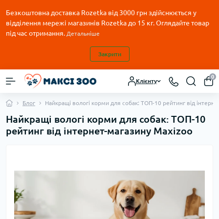
Безкоштовна доставка Rozetka від 3000 грн здійснюється у
відділення мережі магазинів Rozetka до 15 кг. Оглядайте товар
під час отримання.
Детальніше
Закрити
0
Клієнту
Блог
Найкращі вологі корми для собак: ТОП-10 рейтинг від інтерне
Найкращі вологі корми для собак: ТОП-10
рейтинг від інтернет-магазину Maxizoo