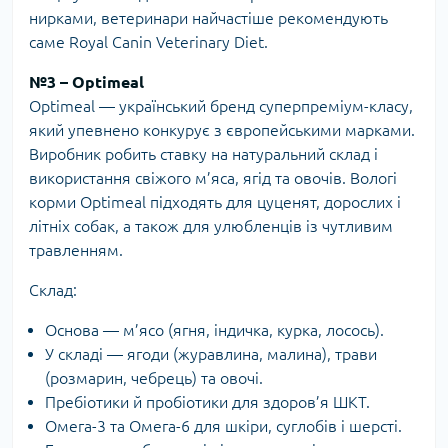
нирками, ветеринари найчастіше рекомендують
саме Royal Canin Veterinary Diet.
№3 – Optimeal
Optimeal — український бренд суперпреміум-класу,
який упевнено конкурує з європейськими марками.
Виробник робить ставку на натуральний склад і
використання свіжого м’яса, ягід та овочів. Вологі
корми Optimeal підходять для цуценят, дорослих і
літніх собак, а також для улюбленців із чутливим
травленням.
Склад:
Основа — м’ясо (ягня, індичка, курка, лосось).
У складі — ягоди (журавлина, малина), трави
(розмарин, чебрець) та овочі.
Пребіотики й пробіотики для здоров’я ШКТ.
Омега-3 та Омега-6 для шкіри, суглобів і шерсті.