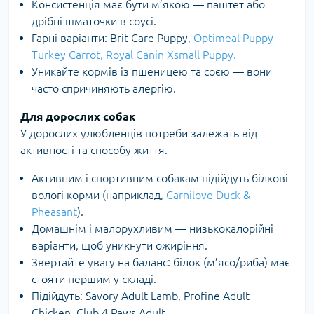
Консистенція має бути м’якою — паштет або
дрібні шматочки в соусі.
Гарні варіанти: Brit Care Puppy,
Optimeal Puppy
Turkey Carrot
,
Royal Canin Xsmall Puppy.
Уникайте кормів із пшеницею та соєю — вони
часто спричиняють алергію.
Для дорослих собак
У дорослих улюбленців потреби залежать від
активності та способу життя.
Активним і спортивним собакам підійдуть білкові
вологі корми (наприклад,
Carnilove Duck &
Pheasant
).
Домашнім і малорухливим — низькокалорійні
варіанти, щоб уникнути ожиріння.
Звертайте увагу на баланс: білок (м’ясо/риба) має
стояти першим у складі.
Підійдуть: Savory Adult Lamb, Profine Adult
Chicken, Club 4 Paws Adult.