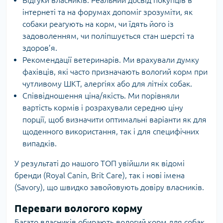
інтернеті та на форумах допоміг зрозуміти, як
собаки реагують на корм, чи їдять його із
задоволенням, чи поліпшується стан шерсті та
здоров’я.
Рекомендації ветеринарів. Ми врахували думку
фахівців, які часто призначають вологий корм при
чутливому ШКТ, алергіях або для літніх собак.
Співвідношення ціна/якість. Ми порівняли
вартість кормів і розрахували середню ціну
порції, щоб визначити оптимальні варіанти як для
щоденного використання, так і для специфічних
випадків.
У результаті до нашого ТОП увійшли як відомі
бренди (Royal Canin, Brit Care), так і нові імена
(Savory), що швидко завойовують довіру власників.
Переваги вологого корму
Багато власників обирають вологий корм для собак,