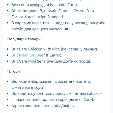
Без сої та кукурудзи (у лінійці Care).
Вітаміни групи B, вітамін E, цинк, Омега-3 та
Омега-6 для шкіри й шерсті.
В окремих варіантах — додатки у вигляді рису або
овочів для кращого засвоєння.
Популярні товари:
Brit Care Chicken with Rice (консерви у паучах).
Brit Premium Beef
& Carrot.
Brit Care Mini Sensitive (для дрібних порід).
Плюси:
Великий вибір смаків і форматів (паштети,
шматочки в соусі).
Підходить цуценятам, дорослим і літнім собакам.
Гіпоалергенний вологий корм (лінійка Care).
Гарне співвідношення ціна/якість.