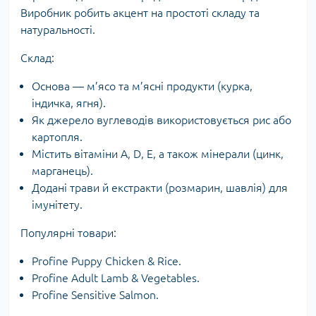
Виробник робить акцент на простоті складу та
натуральності.
Склад:
Основа — м’ясо та м’ясні продукти (курка,
індичка, ягня).
Як джерело вуглеводів використовується рис або
картопля.
Містить вітаміни A, D, E, а також мінерали (цинк,
марганець).
Додані трави й екстракти (розмарин, шавлія) для
імунітету.
Популярні товари:
Profine Puppy Chicken & Rice.
Profine Adult Lamb & Vegetables.
Profine Sensitive Salmon.