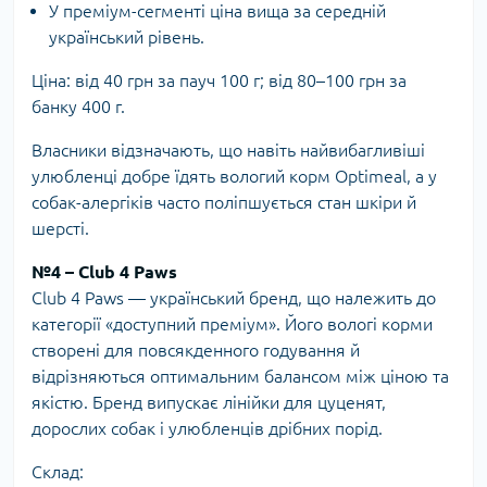
У преміум-сегменті ціна вища за середній
український рівень.
Ціна: від 40 грн за пауч 100 г; від 80–100 грн за
банку 400 г.
Власники відзначають, що навіть найвибагливіші
улюбленці добре їдять вологий корм Optimeal, а у
собак-алергіків часто поліпшується стан шкіри й
шерсті.
№4 – Club 4 Paws
Club 4 Paws — український бренд, що належить до
категорії «доступний преміум». Його вологі корми
створені для повсякденного годування й
відрізняються оптимальним балансом між ціною та
якістю. Бренд випускає лінійки для цуценят,
дорослих собак і улюбленців дрібних порід.
Склад: