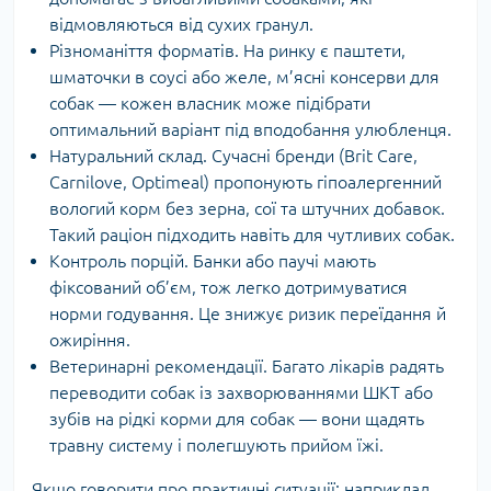
відмовляються від сухих гранул.
Різноманіття форматів. На ринку є паштети,
шматочки в соусі або желе, м’ясні консерви для
собак — кожен власник може підібрати
оптимальний варіант під вподобання улюбленця.
Натуральний склад. Сучасні бренди (Brit Care,
Carnilove, Optimeal) пропонують гіпоалергенний
вологий корм без зерна, сої та штучних добавок.
Такий раціон підходить навіть для чутливих собак.
Контроль порцій. Банки або паучі мають
фіксований об’єм, тож легко дотримуватися
норми годування. Це знижує ризик переїдання й
ожиріння.
Ветеринарні рекомендації. Багато лікарів радять
переводити собак із захворюваннями ШКТ або
зубів на рідкі корми для собак — вони щадять
травну систему і полегшують прийом їжі.
Якщо говорити про практичні ситуації: наприклад,