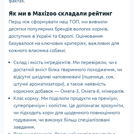
фактах.
Як ми в Maxizoo складали рейтинг
Перш ніж сформувати наш ТОП, ми вивчили
десятки популярних брендів вологих кормів,
доступних в Україні та Європі. Оцінювання
базувалося на ключових критеріях, важливих для
кожного власника собаки:
Склад і якість інгредієнтів. Ми перевіряли, чи є
достатній вміст білка тваринного походження, чи
відсутні шкідливі наповнювачі (пшениця, соя,
штучні ароматизатори), а також наявність
корисних добавок — Омега-3, Омега-6, мінералів.
Клас корму. Ми поділили продукти на преміум,
суперпреміум і холістик. Це допомагає зрозуміти,
чи підходить корм для щоденного повноцінного
годування, чи виконує більш спеціалізовані
завдання.
Відгуки власників. Реальний досвід покупців в