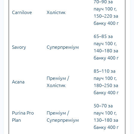
70–90 за
пауч 100 г,
Carnilove
Холістик
150–220 за
банку 400 г
65–85 за
пауч 100 г,
Savory
Суперпреміум
140–180 за
банку 400 г
85–110 за
Преміум /
пауч 100 г,
Acana
Холістик
180–250 за
банку 400 г
50–70 за
Purina Pro
Преміум /
пауч 100 г,
Plan
Суперпреміум
130–180 за
банку 400 г