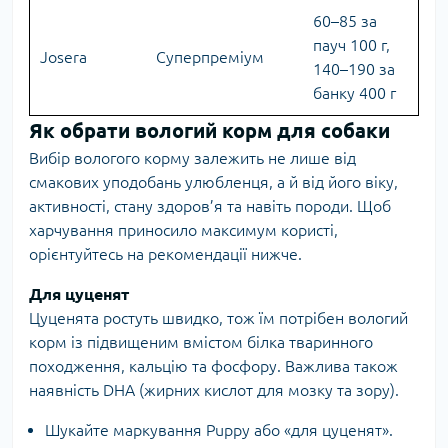
60–85 за
пауч 100 г,
Josera
Суперпреміум
140–190 за
банку 400 г
Як обрати вологий корм для собаки
Вибір вологого корму залежить не лише від
смакових уподобань улюбленця, а й від його віку,
активності, стану здоров’я та навіть породи. Щоб
харчування приносило максимум користі,
орієнтуйтесь на рекомендації нижче.
Для цуценят
Цуценята ростуть швидко, тож їм потрібен вологий
корм із підвищеним вмістом білка тваринного
походження, кальцію та фосфору. Важлива також
наявність DHA (жирних кислот для мозку та зору).
Шукайте маркування Puppy або «для цуценят».