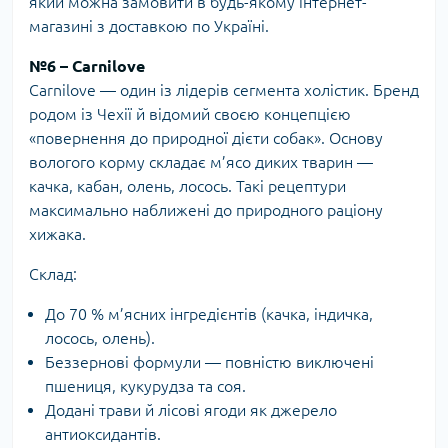
який можна замовити в будь-якому інтернет-
магазині з доставкою по Україні.
№6 – Carnilove
Carnilove — один із лідерів сегмента холістик. Бренд
родом із Чехії й відомий своєю концепцією
«повернення до природної дієти собак». Основу
вологого корму складає м’ясо диких тварин —
качка, кабан, олень, лосось. Такі рецептури
максимально наближені до природного раціону
хижака.
Склад:
До 70 % м’ясних інгредієнтів (качка, індичка,
лосось, олень).
Беззернові формули — повністю виключені
пшениця, кукурудза та соя.
Додані трави й лісові ягоди як джерело
антиоксидантів.