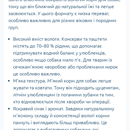
тому що він ближчий до натуральної їжі та легше
засвоюється. У цього формату є низка переваг,
особливо важливих для різних вікових і породних
груп.
Високий вміст вологи. Консерви та паштети
містять до 70–80 % рідини, що допомагає
підтримувати водний баланс у улюбленців,
особливо якщо собака мало п’є. Для тварин із
сечокам’яною хворобою або проблемами нирок
це особливо важливо.
М’яка текстура. М’який корм для собак легше
жувати та ковтати. Тому він підходить цуценятам,
літнім улюбленцям із поганими зубами та тим,
хто відновлюється після хвороби чи операції.
Яскравий смак і аромат. Завдяки натуральному
м’ясному складу й консистенції вологі корми
пахнуть і виглядають більш привабливо. Це
допомагає з вибагливими собаками, які