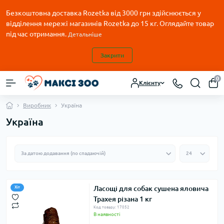
Безкоштовна доставка Rozetka від 3000 грн здійснюється у
відділення мережі магазинів Rozetka до 15 кг. Оглядайте товар
під час отримання.
Детальніше
Закрити
0
Клієнту
Виробник
Україна
Україна
Ласощі для собак сушена яловича
Хіт
Трахея різана 1 кг
Код товару: 17052
В наявності