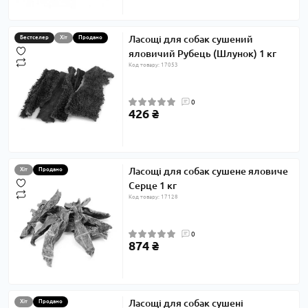
Ласощі для собак сушений
Бестселер
Хіт
Продано
яловичий Рубець (Шлунок) 1 кг
Код товару: 17053
0
426 ₴
Ласощі для собак сушене яловиче
Хіт
Продано
Серце 1 кг
Код товару: 17128
0
874 ₴
Ласощі для собак сушені
Хіт
Продано