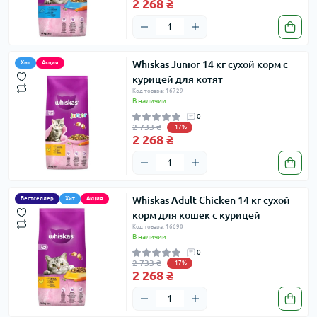
2 268 ₴
Whiskas Junior 14 кг сухой корм с
Хит
Акция
курицей для котят
Код товара: 16729
В наличии
0
2 733 ₴
-17%
2 268 ₴
Whiskas Adult Chicken 14 кг сухой
Бестселлер
Хит
Акция
корм для кошек с курицей
Код товара: 16698
В наличии
0
2 733 ₴
-17%
2 268 ₴