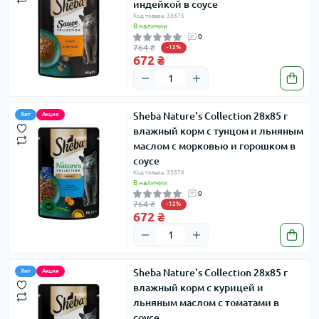
индейкой в соусе
Код товара: 33675
В наличии
0
764 ₴
-12%
672 ₴
Sheba Nature's Collection 28х85 г
Хит
Акция
влажный корм с тунцом и льняным
маслом с морковью и горошком в
соусе
Код товара: 33678
В наличии
0
764 ₴
-12%
672 ₴
Sheba Nature's Collection 28х85 г
Хит
Акция
влажный корм с курицей и
льняным маслом с томатами в
соусе