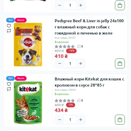
Pedigree Beef & Liver in jelly 24х100
Хит
Акция
г влажный корм для собак с
говядиной и печенью в желе
Код товара: 39207
В наличии
0
477 ₴
-14%
410 ₴
Влажный корм Kitekat для кошек с
Хит
Акция
кроликом в соусе 28*85 г
Код товара: 33926
В наличии
0
459 ₴
-5%
434 ₴