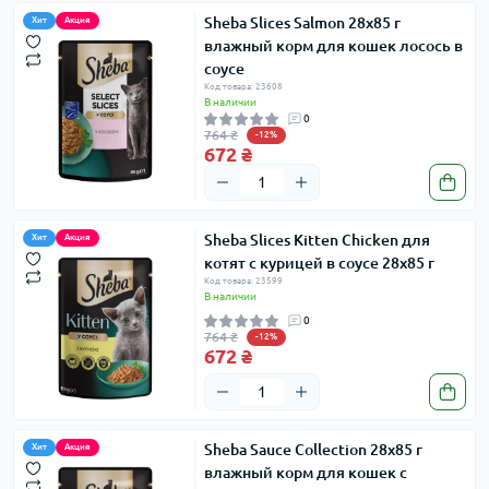
Sheba Slices Salmon 28х85 г
Хит
Акция
влажный корм для кошек лосось в
соусе
Код товара: 23608
В наличии
0
764 ₴
-12%
672 ₴
Sheba Slices Kitten Chicken для
Хит
Акция
котят с курицей в соусе 28х85 г
Код товара: 23599
В наличии
0
764 ₴
-12%
672 ₴
Sheba Sauce Collection 28х85 г
Хит
Акция
влажный корм для кошек с