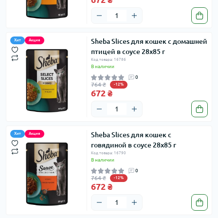
Sheba Slices для кошек с домашней
Хит
Акция
птицей в соусе 28х85 г
Код товара: 16786
В наличии
0
764 ₴
-12%
672 ₴
Sheba Slices для кошек с
Хит
Акция
говядиной в соусе 28х85 г
Код товара: 16790
В наличии
0
764 ₴
-12%
672 ₴