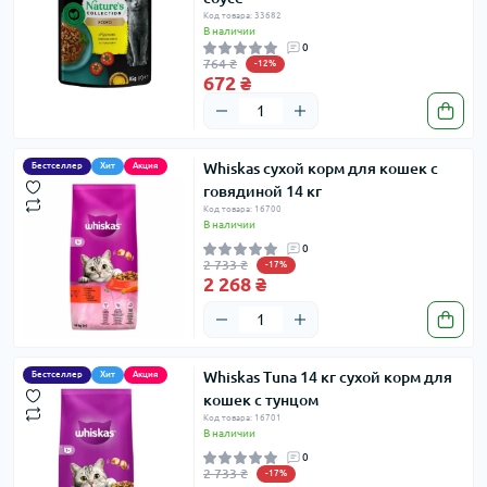
Код товара: 33682
В наличии
0
764 ₴
-12%
672 ₴
Whiskas сухой корм для кошек с
Бестселлер
Хит
Акция
говядиной 14 кг
Код товара: 16700
В наличии
0
2 733 ₴
-17%
2 268 ₴
Whiskas Tuna 14 кг сухой корм для
Бестселлер
Хит
Акция
кошек с тунцом
Код товара: 16701
В наличии
0
2 733 ₴
-17%