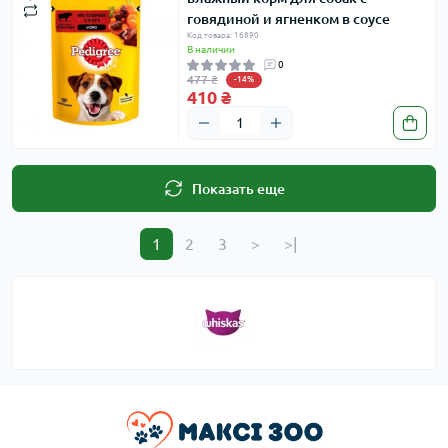
говядиной и ягненком в соусе
Код товара: 16890
В наличии
0
477 ₴
-14%
410 ₴
Показать еще
1
2
3
>
>|