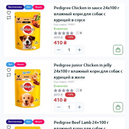
Pedigree Сhicken in sauce 24х100 г
Бестселлер
Хит
Акция
влажный корм для собак с
курицей в соусе
Код товара: 16889
В наличии
0
477 ₴
-14%
410 ₴
Pedigree junior Сhicken in jelly
Хит
Акция
24x100 г влажный корм для собак с
курицей в желе
Код товара: 16891
В наличии
0
477 ₴
-14%
410 ₴
Pedigree Beef Lamb 24×100 г
Бестселлер
Хит
Акция
влажный корм для собак с