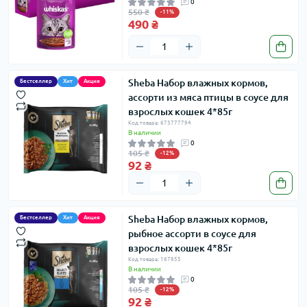
0
550 ₴
-11%
490 ₴
Sheba Набор влажных кормов,
Бестселлер
Хит
Акция
ассорти из мяса птицы в соусе для
взрослых кошек 4*85г
Код товара: 673777794
В наличии
0
105 ₴
-12%
92 ₴
Sheba Набор влажных кормов,
Бестселлер
Хит
Акция
рыбное ассорти в соусе для
взрослых кошек 4*85г
Код товара: 167855
В наличии
0
105 ₴
-12%
92 ₴