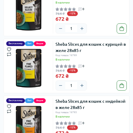
В наличии
0
764 ₴
-12%
672 ₴
Sheba Slices для кошек с курицей в
Бестселлер
Хит
Акция
желе 28х85 г
Код товара: 16789
В наличии
0
764 ₴
-12%
672 ₴
Sheba Slices для кошек с индейкой
Бестселлер
Хит
Акция
в желе 28х85 г
Код товара: 16785
В наличии
0
764 ₴
-12%
672 ₴