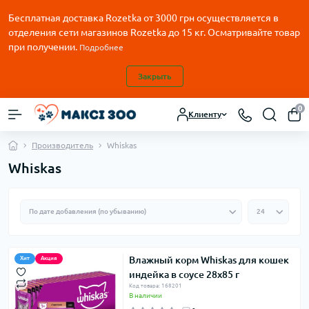
Бесплатная доставка Rozetka от
3000
грн осуществляется в
отделения сети магазинов Rozetka до 15 кг. Осматривайте товар
при получении.
Подробнее
Закрыть
0
Клиенту
Производитель
Whiskas
Whiskas
Влажный корм Whiskas для кошек
Хит
Акция
индейка в соусе 28x85 г
Код товара: 168201
В наличии