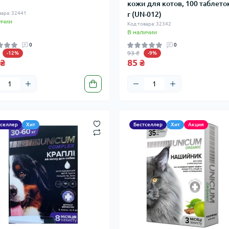
кожи для котов, 100 таблеток
вара: 32441
г (UN-012)
ичии
Код товара: 32342
В наличии
0
0
93 ₴
-12%
-9%
 ₴
85 ₴
тселлер
Хит
Бестселлер
Хит
Акция