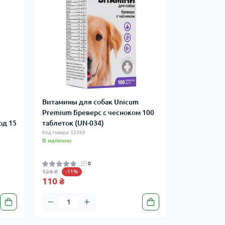
Витамины для собак Unicum
Premium Бреверс с чесноком 100
од 15
таблеток (UN-034)
Код товара: 32396
В наличии
0
124 ₴
-11%
110 ₴