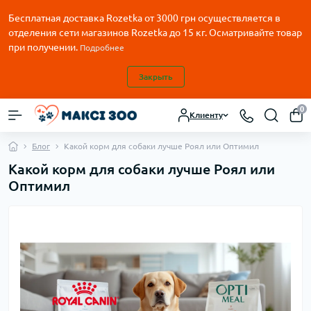
Бесплатная доставка Rozetka от
3000
грн осуществляется в
отделения сети магазинов Rozetka до 15 кг. Осматривайте товар
при получении.
Подробнее
Закрыть
0
Клиенту
Блог
Какой корм для собаки лучше Роял или Оптимил
Какой корм для собаки лучше Роял или
Оптимил