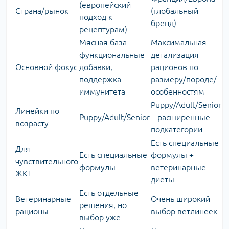
(европейский
Страна/рынок
(глобальный
подход к
бренд)
рецептурам)
Мясная база +
Максимальная
функциональные
детализация
Основной фокус
добавки,
рационов по
поддержка
размеру/породе/
иммунитета
особенностям
Puppy/Adult/Senior
Линейки по
Puppy/Adult/Senior
+ расширенные
возрасту
подкатегории
Есть специальные
Для
Есть специальные
формулы +
чувствительного
формулы
ветеринарные
ЖКТ
диеты
Есть отдельные
Ветеринарные
Очень широкий
решения, но
рационы
выбор ветлинеек
выбор уже