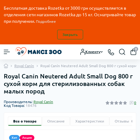
Бесплатная доставка Rozetka от
3000
грн осуществляется в
отделения сети магазинов Rozetka до 15 кг. Осматривайте товар
при получении.
Подробнее
Закрыть
0
Клиенту
Royal Canin
Royal Canin Neutered Adult Small Dog 800 г сухой кор
Royal Canin Neutered Adult Small Dog 800 г
сухой корм для стерилизованных собак
малых пород
Производитель:
Royal Canin
0
Код Товара:
18476
Все о товаре
Описание
Характеристики
Отзывы
0
Хит
Акция