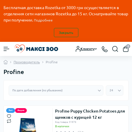
Бесплатная доставка Rozetka от
3000
грн осуществляется в
отделения сети магазинов Rozetka до 15 кг. Осматривайте товар
при получении.
Подробнее
Закрыть
0
Клиенту
Производитель
Profine
Profine
Profine Puppy Chicken Potatoes для
Хит
Акция
щенков с курицей 12 кг
Код товара: 31876
В наличии