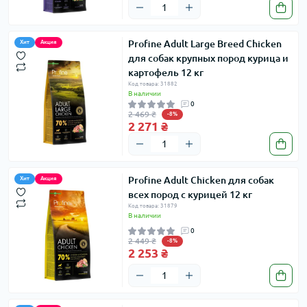
Profine Adult Large Breed Chicken
Хит
Акция
для собак крупных пород курица и
картофель 12 кг
Код товара: 31882
В наличии
0
2 469 ₴
-8%
2 271 ₴
Profine Adult Chicken для собак
Хит
Акция
всех пород с курицей 12 кг
Код товара: 31879
В наличии
0
2 449 ₴
-8%
2 253 ₴