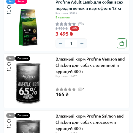
Profine Adult Lamb для собак всех
Хит
Акция
пород ягненок и картофель 12 кг
Код товара: 31885
В наличии
0
3 799 ₴
-8%
3 495 ₴
Влажный корм Profine Venison and
Хит
Продано
Chicken для собак с олениной и
курицей 400 г
Код товара: 16057
0
165 ₴
Влажный корм Profine Salmon and
Хит
Продано
Chicken для собак с лососем и
курицей 400 г