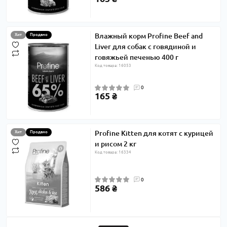
Влажный корм Profine Beef and
Хит
Продано
Liver для собак с говядиной и
говяжьей печенью 400 г
Код товара: 16053
0
165 ₴
Profine Kitten для котят с курицей
Хит
Продано
и рисом 2 кг
Код товара: 16334
0
586 ₴