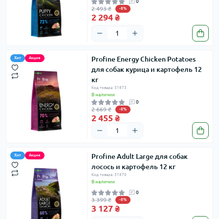
0
2 493 ₴
-8%
2 294 ₴
Profine Energy Chicken Potatoes
Хит
Акция
для собак курица и картофель 12
кг
Код товара: 31873
В наличии
0
2 669 ₴
-8%
2 455 ₴
Profine Adult Large для собак
Хит
Акция
лосось и картофель 12 кг
Код товара: 31870
В наличии
0
3 399 ₴
-8%
3 127 ₴