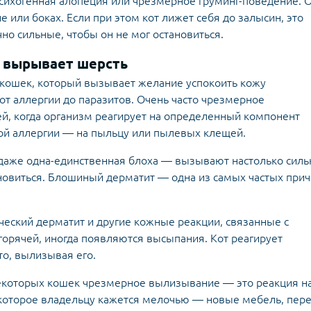
психогенная алопеция или чрезмерное груминг-поведение. 
е или боках. Если при этом кот лижет себя до залысин, это
чно сильные, чтобы он не мог остановиться.
т вырывает шерсть
 кошек, который вызывает желание успокоить кожу
от аллергии до паразитов. Очень часто чрезмерное
й, когда организм реагирует на определенный компонент
ной аллергии — на пыльцу или пылевых клещей.
— даже одна-единственная блоха — вызывают настолько силь
ановиться. Блошиный дерматит — одна из самых частых при
ческий дерматит и другие кожные реакции, связанные с
горячей, иногда появляются высыпания. Кот реагирует
о, вылизывая его.
 некоторых кошек чрезмерное вылизывание — это реакция н
 которое владельцу кажется мелочью — новые мебель, пере