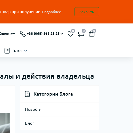
 товар при получении.
Подробнее
Закрыть
0
0
0
Клиенту
+38 (068) 868 25 25
Блог
налы и действия владельца
Категории Блога
Новости
Блог