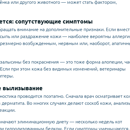
ёнка или другого животного — может стать фактором,
ается: сопутствующие симптомы
бращать внимание на дополнительные признаки. Если вмест
сыпь или раздражение кожи — наиболее вероятны аллерги
 чрезмерно возбужденным, нервным или, наоборот, апатич
 залысины без покраснения — это тоже форма алопеции, ча
Если при этом кожа без видимых изменений, ветеринары
ггеры.
е вылизывание
ностика проводится поэтапно. Сначала врач осматривает ко
 дерматита. Во многих случаях делают соскоб кожи, анализ
еакции.
значают элиминационную диету — несколько недель кот
или гидролизованным белком. Если симптомы уменьшаются,