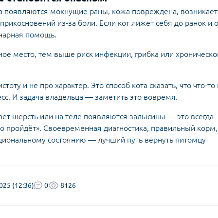
да появляются мокнущие раны, кожа повреждена, возникает
рикосновений из-за боли. Если кот лижет себя до ранок и 
нарная помощь.
ое место, тем выше риск инфекции, грибка или хроническо
оту и не про характер. Это способ кота сказать, что что-то
ресс. И задача владельца — заметить это вовремя.
ает шерсть или на теле появляются залысины — это всегда
амо пройдёт». Своевременная диагностика, правильный корм,
оциональному состоянию — лучший путь вернуть питомцу
025 (12:36)
0
8126