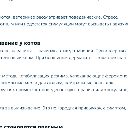
тся, ветеринар рассматривает поведенческие. Стресс,
вотным или недостаток стимуляции могут вызывать навязчи
вание у котов
жены паразиты — начинают с их устранения. При аллергиях
отеиновый корм. При блошином дерматите — комплексная
гие методы: стабилизация режима, успокаивающие феромон
лнительные места для отдыха, нейтральные зоны для
случаях применяют поведенческую терапию или консультац
а за вылизывание. Это не «вредная привычка», а симптом,
е становится опасным