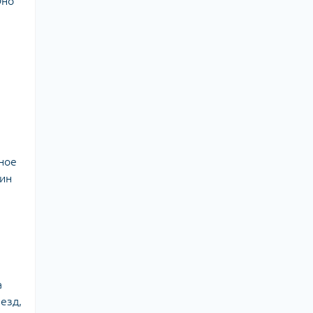
Оно
ное
чин
а
езд,