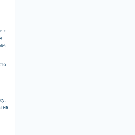
е с
я
ным
сто
жу,
ы на