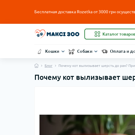
Бесплатная доставка Rozetka от
3000
грн осуществ
Каталог товаро
Кошки
Собаки
Оплата и д
Блог
Почему кот вылизывает шерсть до ран? Пр
Почему кот вылизывает шер