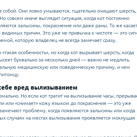
 собой. Они ловко умываются, тщательно очищают шерсть,
Но совсем иначе выглядит ситуация, когда кот постоянно
вляются залысины, покраснение или даже раны. То же касае
 видимых причин. Это уже не привычка к чистоте — это сиг
лемой, которую владелец не всегда замечает сразу.
 «такая особенность», но когда кот вырывает шерсть, когда
ысеет буквально за несколько дней — важно не медлить.
альную медицинскую или поведенческую причину, и чем
питомцу.
т себе вред вылизыванием
мально. Но если кот тратит на вылизывание часы, прерыва
ли или «снимает» кожу языком до покраснения — это уже
замечают проблему, когда появляются залысины или когда
ьных случаях на местах вылизывания проявляется мокнущая