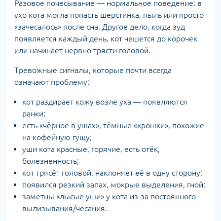
Разовое почесывание — нормальное поведение: в
ухо кота могла попасть шерстинка, пыль или просто
«зачесалось» после сна. Другое дело, когда зуд
появляется каждый день, кот чешется до корочек
или начинает нервно трясти головой.
Тревожные сигналы, которые почти всегда
означают проблему:
кот раздирает кожу возле уха — появляются
ранки;
есть «чёрное в ушах», тёмные «крошки», похожие
на кофейную гущу;
уши кота красные, горячие, есть отёк,
болезненность;
кот трясёт головой, наклоняет её в одну сторону;
появился резкий запах, мокрые выделения, гной;
заметны «лысые уши» у кота из-за постоянного
вылизывания/чесания.