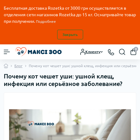
Бесплатная доставка Rozetka от
3000
грн осуществляется в
отделения сети магазинов Rozetka до 15 кг. Осматривайте товар
при получении.
Подробнее
Закрыть
0
Клиенту
Блог
Почему кот чешет уши: ушной клещ, инфекция или серьёзное
Почему кот чешет уши: ушной клещ,
инфекция или серьёзное заболевание?