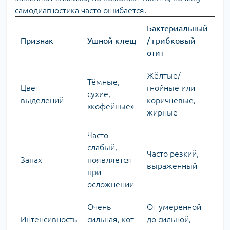
самодиагностика часто ошибается.
Бактериальный
Признак
Ушной клещ
/ грибковый
отит
Жёлтые/
Тёмные,
Цвет
гнойные или
сухие,
выделений
коричневые,
«кофейные»
жирные
Часто
слабый,
Часто резкий,
Запах
появляется
выраженный
при
осложнении
Очень
От умеренной
Интенсивность
сильная, кот
до сильной,