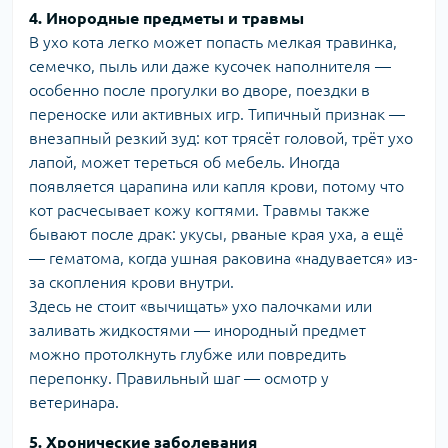
4. Инородные предметы и травмы
В ухо кота легко может попасть мелкая травинка,
семечко, пыль или даже кусочек наполнителя —
особенно после прогулки во дворе, поездки в
переноске или активных игр. Типичный признак —
внезапный резкий зуд: кот трясёт головой, трёт ухо
лапой, может тереться об мебель. Иногда
появляется царапина или капля крови, потому что
кот расчесывает кожу когтями. Травмы также
бывают после драк: укусы, рваные края уха, а ещё
— гематома, когда ушная раковина «надувается» из-
за скопления крови внутри.
Здесь не стоит «вычищать» ухо палочками или
заливать жидкостями — инородный предмет
можно протолкнуть глубже или повредить
перепонку. Правильный шаг — осмотр у
ветеринара.
5. Хронические заболевания