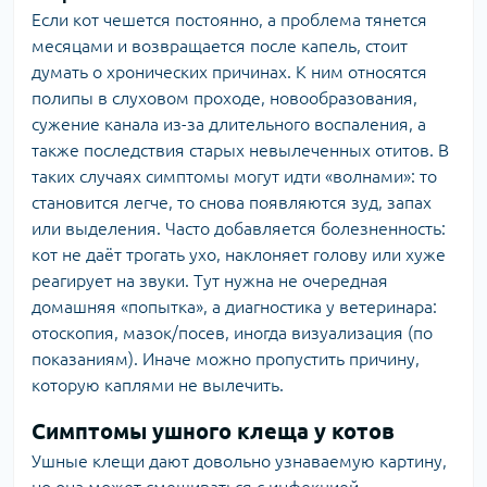
Если кот чешется постоянно, а проблема тянется
месяцами и возвращается после капель, стоит
думать о хронических причинах. К ним относятся
полипы в слуховом проходе, новообразования,
сужение канала из-за длительного воспаления, а
также последствия старых невылеченных отитов. В
таких случаях симптомы могут идти «волнами»: то
становится легче, то снова появляются зуд, запах
или выделения. Часто добавляется болезненность:
кот не даёт трогать ухо, наклоняет голову или хуже
реагирует на звуки. Тут нужна не очередная
домашняя «попытка», а диагностика у ветеринара:
отоскопия, мазок/посев, иногда визуализация (по
показаниям). Иначе можно пропустить причину,
которую каплями не вылечить.
Симптомы ушного клеща у котов
Ушные клещи дают довольно узнаваемую картину,
но она может смешиваться с инфекцией.