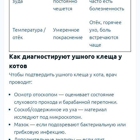
зуда
постоянно
часто есть
чешется
болезненность
Отёк, горячее
Температура /
Умеренное
ухо, боль
отёк
покраснение
встречаются
чаще
Как диагностируют ушного клеща у
котов
Чтобы подтвердить ушного клеща у кота, врач
проводит:
Осмотр отоскопом — оценивает состояние
слухового прохода и барабанной перепонки.
Соскоб/содержимое из уха — материал
исследуют под микроскопом.
Мазок — если подозревают бактериальную или
грибковую инфекцию.
Дополнительные анализы — если отит