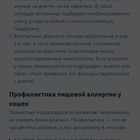
«лучше на диете», но не идеально. В такой
ситуации ветеринар подбирает комбинированную
схему ухода за кожей и симптоматическую
поддержку.
Контактный дерматит. Иногда проблема не в еде,
а в том, к чему прикасается кожа: стиральный
порошок на подстилке, пластиковые миски,
ароматизированные наполнители. Если аллергия
у кошек локализуется на подбородке, животе или
лапах, стоит проверить эти факторы параллельно
с диетой.
Профилактика пищевой аллергии у
кошек
Полностью «предотвратить» аллергию невозможно,
но снизить риски реально. Профилактика — это не
про десяток добавок, а про дисциплину в мелочах.
Контроль рациона: меньше хаотичных смен и