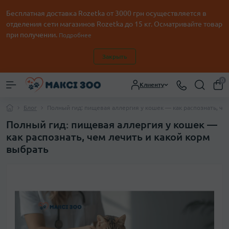
Бесплатная доставка Rozetka от
3000
грн осуществляется в
отделения сети магазинов Rozetka до 15 кг. Осматривайте товар
при получении.
Подробнее
Закрыть
0
Клиенту
Блог
Полный гид: пищевая аллергия у кошек — как распознать, че
Полный гид: пищевая аллергия у кошек —
как распознать, чем лечить и какой корм
выбрать