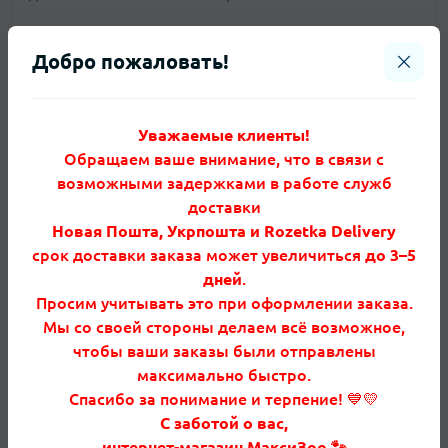
Какие белки чаще всего подходят кошкам
Универсального ответа нет, но на практике при
Добро пожаловать!
аллергии у кошек часто «работают» кролик, утка,
индейка, ягнёнок или оленина — при условии, что
раньше это не было базой рациона. У части
Уважаемые клиенты!
животных хорошо заходит рыба, у других —
Обращаем ваше внимание, что в связи с
наоборот провоцирует. Поэтому правильный
возможными задержками в работе служб
подбор — это не «модно без курицы», а
доставки
проверенный опытом конкретного кота белок.
Новая Пошта, Укрпошта и Rozetka Delivery
срок доставки заказа может увеличиться
до 3–5
Чего избегать во время перевода
дней
.
Во время перехода на новый корм не добавляйте
Просим учитывать это при оформлении заказа.
сразу пробиотики с ароматизаторами, пасты от
Мы со своей стороны делаем всё возможное,
шерсти со вкусом рыбы или витамины «для шерсти»
чтобы ваши заказы были отправлены
с куриным белком. Так вы создаёте шум и не
максимально быстро.
понимаете, от чего именно аллергия у кошек
Спасибо за понимание и терпение! 💙💛
обострилась. Также нежелательно смешивать два
С заботой о вас,
новых рациона «чтобы было разнообразнее» —
интернет-магазин МаксиЗоо 🐾