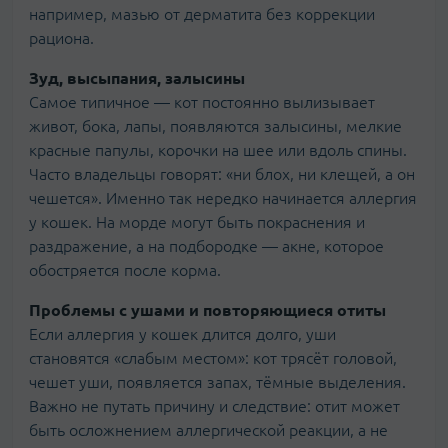
например, мазью от дерматита без коррекции
рациона.
Зуд, высыпания, залысины
Самое типичное — кот постоянно вылизывает
живот, бока, лапы, появляются залысины, мелкие
красные папулы, корочки на шее или вдоль спины.
Часто владельцы говорят: «ни блох, ни клещей, а он
чешется». Именно так нередко начинается аллергия
у кошек. На морде могут быть покраснения и
раздражение, а на подбородке — акне, которое
обостряется после корма.
Проблемы с ушами и повторяющиеся отиты
Если аллергия у кошек длится долго, уши
становятся «слабым местом»: кот трясёт головой,
чешет уши, появляется запах, тёмные выделения.
Важно не путать причину и следствие: отит может
быть осложнением аллергической реакции, а не