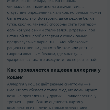
Может, и это не парадокс. Во-первых,
«гипоаллергенный» иногда означает лишь
отсутствие определённых злаков, но белков может
быть несколько. Во-вторых, даже редкие белки
(утка, кролик, ягнёнок) способны стать триггером,
если кот уже с ними сталкивался. В-третьих, при
истинной пищевой аллергии у кошек самые
предсказуемые варианты — монобелковые
рационы с новым для кота белком или диеты с
гидролизованным белком, где молекулы
«разрезаны» так, что иммунитет их не распознаёт.
Как проявляется пищевая аллергия у
кошек
Аллергия у кошек даёт разные симптомы — и
именно это сбивает с толку. У одних доминируют
кожные проявления, у других — пищеварение, у
третьих — уши. Важно оценивать картину
комплексно и не лечить только «следствие» —