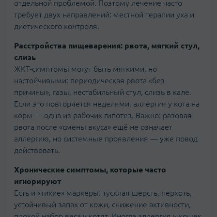
отдельной проблемой. Поэтому лечение часто
требует двух направлений: местной терапии уха и
диетического контроля.
Расстройства пищеварения: рвота, мягкий стул,
слизь
ЖКТ-симптомы могут быть мягкими, но
настойчивыми: периодическая рвота «без
причины», газы, нестабильный стул, слизь в кале.
Если это повторяется неделями, аллергия у кота на
корм — одна из рабочих гипотез. Важно: разовая
рвота после «смены вкуса» ещё не означает
аллергию, но системные проявления — уже повод
действовать.
Хронические симптомы, которые часто
игнорируют
Есть и «тихие» маркеры: тусклая шерсть, перхоть,
устойчивый запах от кожи, снижение активности,
плохой набор веса у котят. Иногда аллергия у кошек