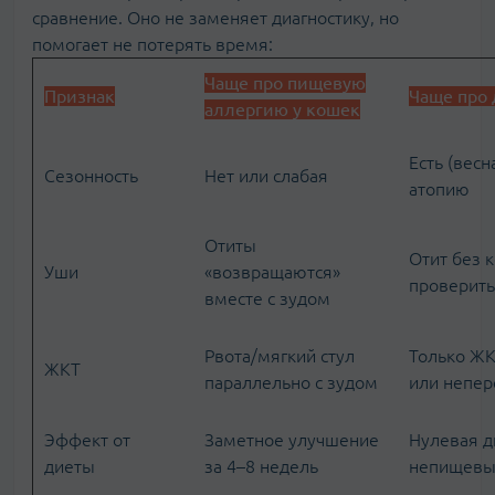
сравнение. Оно не заменяет диагностику, но
помогает не потерять время:
Чаще про пищевую
Признак
Чаще про
аллергию у кошек
Есть (вес
Сезонность
Нет или слабая
атопию
Отиты
Отит без 
Уши
«возвращаются»
проверить
вместе с зудом
Рвота/мягкий стул
Только Ж
ЖКТ
параллельно с зудом
или непер
Эффект от
Заметное улучшение
Нулевая д
диеты
за 4–8 недель
непищевы