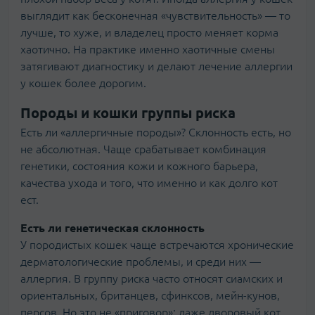
выглядит как бесконечная «чувствительность» — то
лучше, то хуже, и владелец просто меняет корма
хаотично. На практике именно хаотичные смены
затягивают диагностику и делают лечение аллергии
у кошек более дорогим.
Породы и кошки группы риска
Есть ли «аллергичные породы»? Склонность есть, но
не абсолютная. Чаще срабатывает комбинация
генетики, состояния кожи и кожного барьера,
качества ухода и того, что именно и как долго кот
ест.
Есть ли генетическая склонность
У породистых кошек чаще встречаются хронические
дерматологические проблемы, и среди них —
аллергия. В группу риска часто относят сиамских и
ориентальных, британцев, сфинксов, мейн-кунов,
персов. Но это не «приговор»: даже дворовый кот