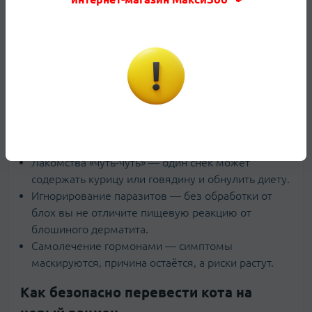
разнообразие хорошо после стабилизации, но не во
время диагностики.
Типичные ошибки владельцев
Чаще всего лечение аллергии у кошек буксует из-за
мелких, но регулярных ошибок. Самые частые из
них:
Смена корма каждые 3–4 дня — кожа не успевает
отреагировать, а ЖКТ постоянно в стрессе.
Лакомства «чуть-чуть» — один снек может
содержать курицу или говядину и обнулить диету.
Игнорирование паразитов — без обработки от
блох вы не отличите пищевую реакцию от
блошиного дерматита.
Самолечение гормонами — симптомы
маскируются, причина остаётся, а риски растут.
Как безопасно перевести кота на