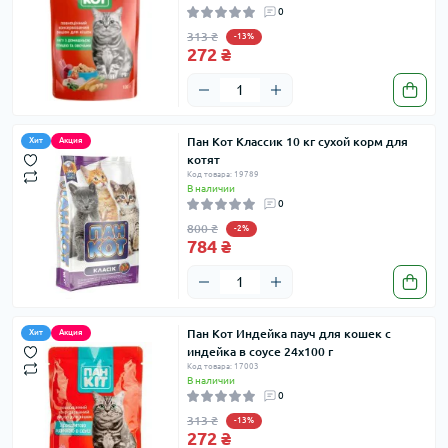
0
313 ₴
-13%
272 ₴
Пан Кот Классик 10 кг сухой корм для
Хит
Акция
котят
Код товара: 19789
В наличии
0
800 ₴
-2%
784 ₴
Пан Кот Индейка пауч для кошек с
Хит
Акция
индейка в соусе 24х100 г
Код товара: 17003
В наличии
0
313 ₴
-13%
272 ₴