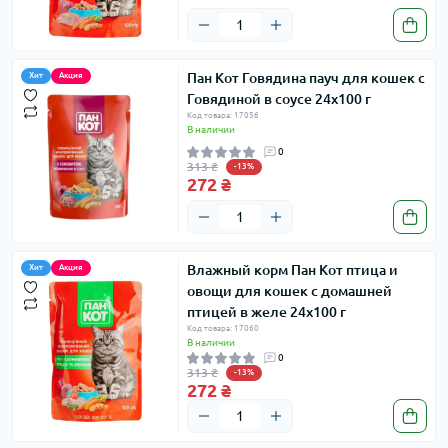
Пан Кот Говядина пауч для кошек с
Хит
Акция
Говядиной в соусе 24х100 г
Код товара: 17056
В наличии
0
313 ₴
-13%
272 ₴
Влажный корм Пан Кот птица и
Хит
Акция
овощи для кошек с домашней
птицей в желе 24х100 г
Код товара: 17060
В наличии
0
313 ₴
-13%
272 ₴