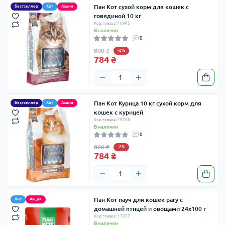
Пан Кот сухой корм для кошек с
Бестселлер
Хит
Акция
говядиной 10 кг
Код товара: 16985
В наличии
0
800 ₴
-2%
784 ₴
Пан Кот Курица 10 кг сухой корм для
Бестселлер
Хит
Акция
кошек с курицей
Код товара: 19788
В наличии
0
800 ₴
-2%
784 ₴
Пан Кот пауч для кошек рагу с
Хит
Акция
домашней птицей и овощами 24х100 г
Код товара: 17057
В наличии