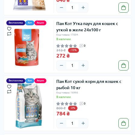
Пан Кот Утка пауч для кошек с
Бестселлер
Хит
Акция
уткой в желе 24х100 г
Код товара: 17004
В наличии
0
313 ₴
-13%
272 ₴
Пан Кот сухой корм для кошек с
Бестселлер
Хит
Акция
рыбой 10 кг
Код товара: 16986
В наличии
0
800 ₴
-2%
784 ₴