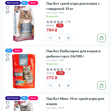
Пан Кот сухой корм для кошек с
Бестселлер
Хит
Акция
говядиной 10 кг
Код товара: 16985
В наличии
0
800 ₴
-2%
784 ₴
Пан Кот Рыба паучи для кошек в
Хит
Акция
рыбном соусе 24х100 г
Код товара: 17059
В наличии
0
313 ₴
-13%
272 ₴
Пан Кот Микс 10 кг сухой корм для
Бестселлер
Хит
Акция
кошек
Код товара: 16984