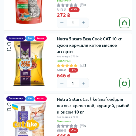
В наличии
0
313 ₴
-13%
272 ₴
Nutra 5 stars Easy Cook CAT 10 кг
Бестселлер
Хит
Акция
сухой корм для котов мясное
ассорти
Код товара: 27014
В наличии
2
680 ₴
-5%
646 ₴
Nutra 5 stars Cat like Seafood для
Бестселлер
Хит
Акция
котов с креветкой, курицей, рыбой
и рисом 10 кг
Код товара: 27019
В наличии
0
680 ₴
-5%
646 ₴