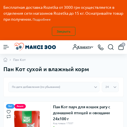
Бесплатная доставка Rozetka от
3000
грн осуществляется в
отделения сети магазинов Rozetka до 15 кг. Осматривайте товар
при получении.
Подробнее
Закрыть
0
Клиенту
Пан Кот
Пан Кот сухой и влажный корм
Пан Кот пауч для кошек рагу с
Хит
Акция
домашней птицей и овощами
24х100 г
Код товара: 17057