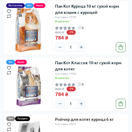
Пан Кот Курица 10 кг сухой корм
Бестселлер
Хит
Акция
для кошек с курицей
Код товара: 19788
В наличии
0
800 ₴
-2%
784 ₴
Пан Кот Классик 10 кг сухой корм
Хит
Акция
для котят
Код товара: 19789
В наличии
0
800 ₴
-2%
784 ₴
Ройчер для котят курица 6 кг
Хит
Продано
Код товара: 20004