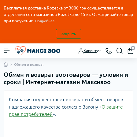
Бесплатная доставка Rozetka от
3000
грн осуществляется в
отделения сети магазинов Rozetka до 15 кг. Осматривайте товар
при получении.
Подробнее
Закрыть
0
Клиенту
Обмен и возврат
Обмен и возврат зоотоваров — условия и
сроки | Интернет-магазин Максизоо
Компания осуществляет возврат и обмен товаров
надлежащего качества согласно Закону «
О защите
прав потребителей
».