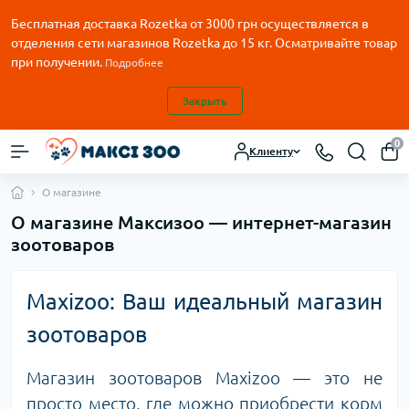
Бесплатная доставка Rozetka от
3000
грн осуществляется в
отделения сети магазинов Rozetka до 15 кг. Осматривайте товар
при получении.
Подробнее
Закрыть
0
Клиенту
О магазине
О магазине Максизоо — интернет-магазин
зоотоваров
Maxizoo: Ваш идеальный магазин
зоотоваров
Магазин зоотоваров Maxizoo — это не
просто место, где можно приобрести корм