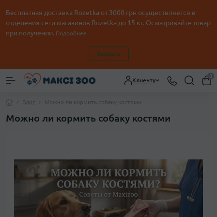
Бесплатная доставка Rozetka от
3000
грн осуществляется в
отделения сети магазинов Rozetka до 15 кг. Осматривайте товар
при получении.
Подробнее
Закрыть
0
Клиенту
Блог
Можно ли кормить собаку костями
Можно ли кормить собаку костями