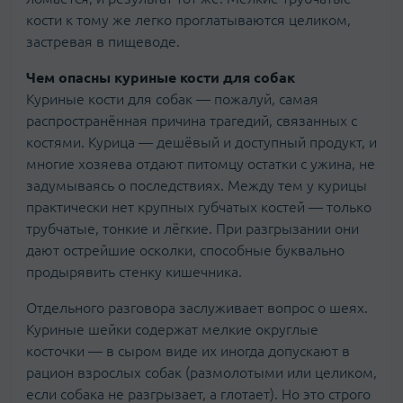
кости к тому же легко проглатываются целиком,
застревая в пищеводе.
Чем опасны куриные кости для собак
Куриные кости для собак — пожалуй, самая
распространённая причина трагедий, связанных с
костями. Курица — дешёвый и доступный продукт, и
многие хозяева отдают питомцу остатки с ужина, не
задумываясь о последствиях. Между тем у курицы
практически нет крупных губчатых костей — только
трубчатые, тонкие и лёгкие. При разгрызании они
дают острейшие осколки, способные буквально
продырявить стенку кишечника.
Отдельного разговора заслуживает вопрос о шеях.
Куриные шейки содержат мелкие округлые
косточки — в сыром виде их иногда допускают в
рацион взрослых собак (размолотыми или целиком,
если собака не разгрызает, а глотает). Но это строго