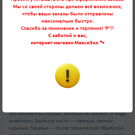
натуральных рационах для собак, кости от неё
Мы со своей стороны делаем всё возможное,
следует исключить полностью.
чтобы ваши заказы были отправлены
максимально быстро.
Свиные кости
Спасибо за понимание и терпение! 💙💛
Свиные кости для собак — можно или нет?
С заботой о вас,
Большинство ветеринаров против. Причин
интернет-магазин МаксиЗоо 🐾
несколько. Во-первых, сырые свиные кости несут
высокий риск заражения гельминтами
(трихинеллёз, цепень), которые сохраняются при
замораживании и уничтожаются только при
термической обработке — но варёные кости ещё
опаснее структурно. Во-вторых, свинина содержит
много жира, что создаёт нагрузку на
поджелудочную железу.
Любые варёные кости
Это абсолютный запрет, который не зависит от вида
животного. Варёные кости — говяжьи, свиные,
куриные, бараньи — после термической обработки
становятся хрупкими и при раскусывании образуют