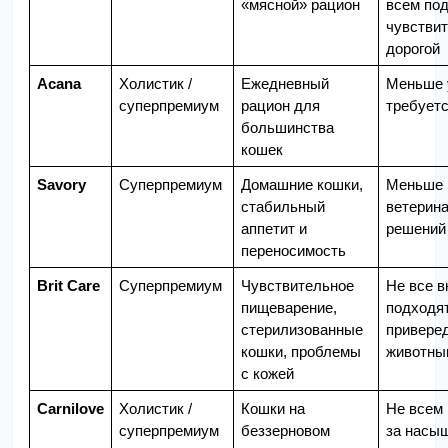
«мясной» рацион
всем под
чувствит
дорогой
Acana
Холистик / 
Ежедневный 
Меньше у
суперпремиум
рацион для 
требуетс
большинства 
кошек
Savory
Суперпремиум
Домашние кошки, 
Меньше 
стабильный 
ветерина
аппетит и 
решений
переносимость
Brit Care
Суперпремиум
Чувствительное 
Не все в
пищеварение, 
подходят
стерилизованные 
привере
кошки, проблемы 
животны
с кожей
Carnilove
Холистик / 
Кошки на 
Не всем 
суперпремиум
беззерновом 
за насыщ