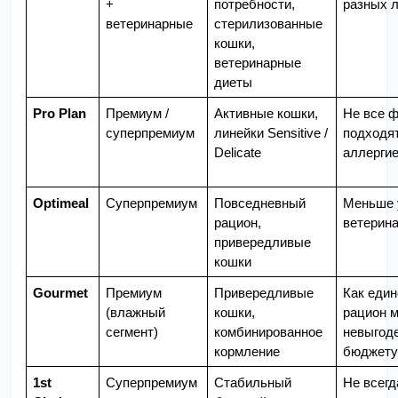
+ 
потребности, 
разных 
ветеринарные
стерилизованные 
кошки, 
ветеринарные 
диеты
Pro Plan
Премиум / 
Активные кошки, 
Не все 
суперпремиум
линейки Sensitive / 
подходят
Delicate
аллерги
Optimeal
Суперпремиум
Повседневный 
Меньше у
рацион, 
ветерин
привередливые 
кошки
Gourmet
Премиум 
Привередливые 
Как един
(влажный 
кошки, 
рацион м
сегмент)
комбинированное 
невыгоде
кормление
бюджету
1st 
Суперпремиум
Стабильный 
Не всегд