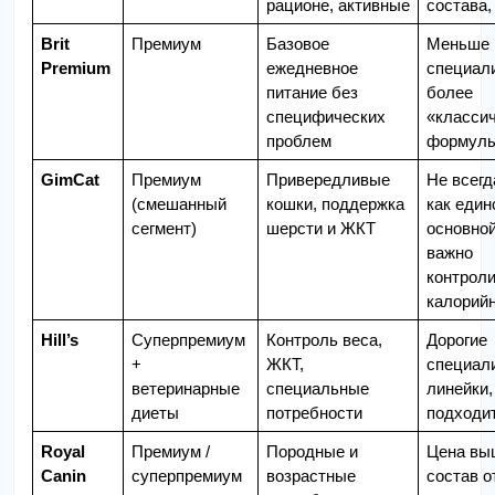
рационе, активные
состава,
Brit 
Премиум
Базовое 
Меньше 
Premium
ежедневное 
специали
питание без 
более 
специфических 
«классич
проблем
формул
GimCat
Премиум 
Привередливые 
Не всегд
(смешанный 
кошки, поддержка 
как един
сегмент)
шерсти и ЖКТ
основной
важно 
контроли
калорий
Hill’s
Суперпремиум 
Контроль веса, 
Дорогие 
+ 
ЖКТ, 
специали
ветеринарные 
специальные 
линейки, 
диеты
потребности
подходит
Royal 
Премиум / 
Породные и 
Цена выш
Canin
суперпремиум 
возрастные 
состав о