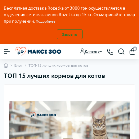
Бесплатная доставка Rozetka от
3000
грн осуществляется в
отделения сети магазинов Rozetka до 15 кг. Осматривайте товар
при получении.
Подробнее
Закрыть
0
Клиенту
Блог
ТОП-15 лучших кормов для котов
ТОП-15 лучших кормов для котов