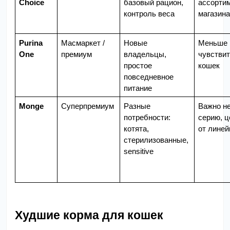
Choice
базовый рацион, 
ассортим
контроль веса
магазина
Purina 
Масмаркет / 
Новые 
Меньше 
One
премиум
владельцы, 
чувствит
простое 
кошек
повседневное 
питание
Monge
Суперпремиум
Разные 
Важно не
потребности: 
серию, ц
котята, 
от линей
стерилизованные, 
sensitive
Худшие корма для кошек