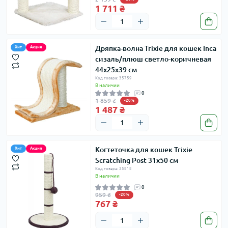
1 711 ₴
Дряпка-волна Trixie для кошек Inca
Хит
Акция
сизаль/плюш светло-коричневая
44х25х39 см
Код товара: 35759
В наличии
0
1 859 ₴
-20%
1 487 ₴
Когтеточка для кошек Trixie
Хит
Акция
Scratching Post 31х50 см
Код товара: 35818
В наличии
0
959 ₴
-20%
767 ₴