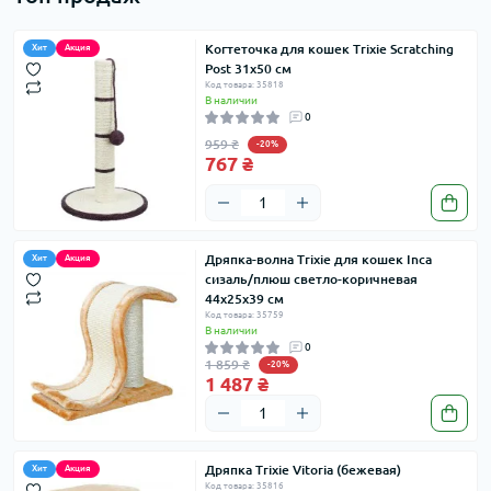
Когтеточка для кошек Trixie Scratching
Хит
Акция
Post 31х50 см
Код товара: 35818
В наличии
0
959 ₴
-20%
767 ₴
Дряпка-волна Trixie для кошек Inca
Хит
Акция
сизаль/плюш светло-коричневая
44х25х39 см
Код товара: 35759
В наличии
0
1 859 ₴
-20%
1 487 ₴
Дряпка Trixie Vitoria (бежевая)
Хит
Акция
Код товара: 35816