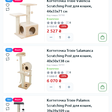
Когтеточка Trixie Valencia
Хит
Акция
Scratching Post для кошек,
44х33х71 см
Код товара: 35780
В наличии
0
3 159 ₴
-20%
2 527 ₴
Когтеточка Trixie Salamanca
Хит
Акция
Scratching Post для кошек,
40х50х138 см
Код товара: 35751
В наличии
0
7 588 ₴
-20%
6 070 ₴
Когтеточка Trixie Palamos
Хит
Акция
Scratching Post для кошек,
39х39х109 см