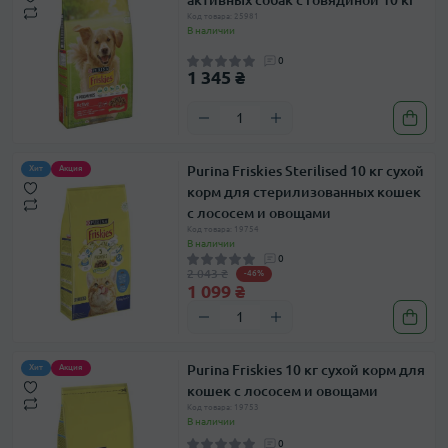
активных собак с говядиной 10 кг
Код товара: 25981
В наличии
0
1 345 ₴
Purina Friskies Sterilised 10 кг сухой
Хит
Акция
корм для стерилизованных кошек
с лососем и овощами
Код товара: 19754
В наличии
0
2 043 ₴
-46%
1 099 ₴
Purina Friskies 10 кг сухой корм для
Хит
Акция
кошек с лососем и овощами
Код товара: 19753
В наличии
0