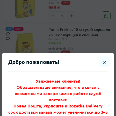
1 800 ₴
-46%
969 ₴
Purina Friskies 10 кг сухой корм для
Хит
Акция
кошек с курицей и овощами
Код товара: 19723
В наличии
0
1 800 ₴
-46%
969 ₴
Добро пожаловать!
Purina Friskies 10 кг сухой корм для
Хит
Акция
Уважаемые клиенты!
кошек с говядиной, курицей и
Обращаем ваше внимание, что в связи с
овощами
возможными задержками в работе служб
Код товара: 19722
В наличии
доставки
0
Новая Пошта, Укрпошта и Rozetka Delivery
1 800 ₴
-46%
969 ₴
срок доставки заказа может увеличиться
до 3–5