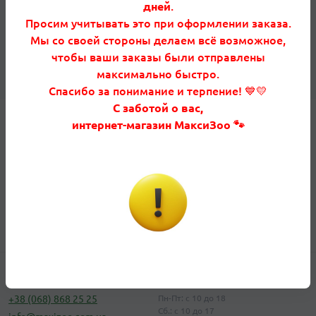
дней
.
Просим учитывать это при оформлении заказа.
Мы со своей стороны делаем всё возможное,
чтобы ваши заказы были отправлены
максимально быстро.
Спасибо за понимание и терпение! 💙💛
С заботой о вас,
интернет-магазин МаксиЗоо 🐾
Узнавайте первым об акциях и скидках
Подпишитесь на нашу e-mail рассылку
Подписаться
Публичная оферта
Телефоны:
Время работы
+38 (068) 868 25 25
Пн-Пт: с 10 до 18
Сб.: с 10 до 17