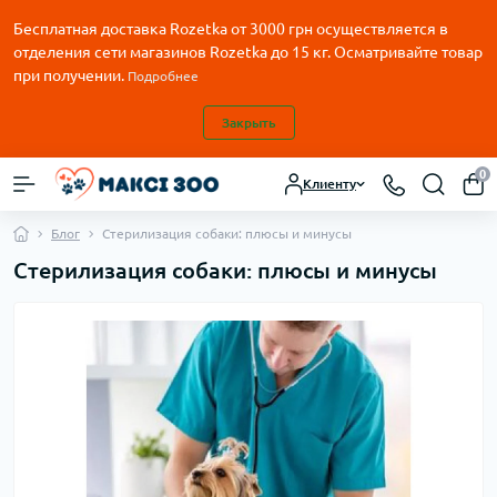
Бесплатная доставка Rozetka от
3000
грн осуществляется в
отделения сети магазинов Rozetka до 15 кг. Осматривайте товар
при получении.
Подробнее
Закрыть
0
Клиенту
Блог
Cтерилизация собаки: плюсы и минусы
Cтерилизация собаки: плюсы и минусы