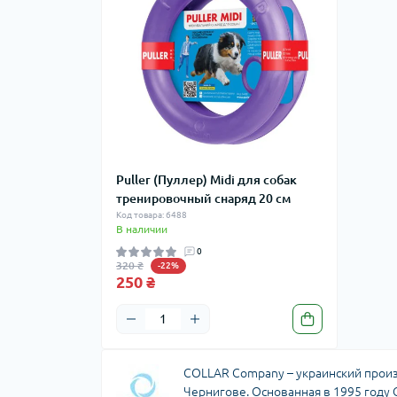
Puller (Пуллер) Midi для собак
тренировочный снаряд 20 см
Код товара: 6488
В наличии
0
320 ₴
-22%
250 ₴
COLLAR Company – украинский произ
Чернигове. Основанная в 1995 год